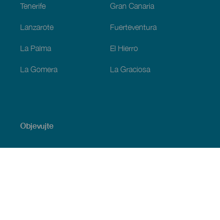
Tenerife
Gran Canaria
Lanzarote
Fuerteventura
La Palma
El Hierro
La Gomera
La Graciosa
Objevujte
Pobřeží a pláž
Okružní plavby
Gastronomie
Všechny články