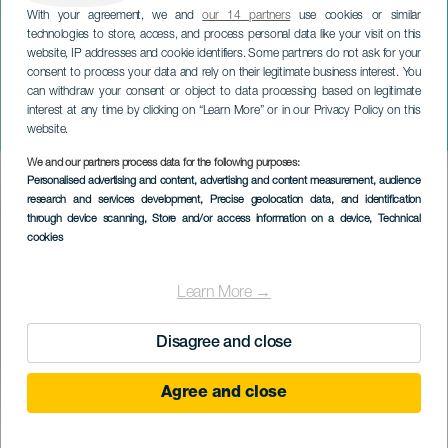
With your agreement, we and
our 14 partners
use cookies or similar
technologies to store, access, and process personal data like your visit on this
website, IP addresses and cookie identifiers. Some partners do not ask for your
consent to process your data and rely on their legitimate business interest. You
can withdraw your consent or object to data processing based on legitimate
LANZAROTE
interest at any time by clicking on “Learn More” or in our Privacy Policy on this
Okouzlený park
website.
We and our partners process data for the following purposes:
Imagen
Personalised advertising and content, advertising and content measurement, audience
Listado
research and services development
, Precise geolocation data, and identification
through device scanning
, Store and/or access information on a device
, Technical
cookies
Learn More →
Disagree and close
Agree and close
PROBĚHLÉ AKCE