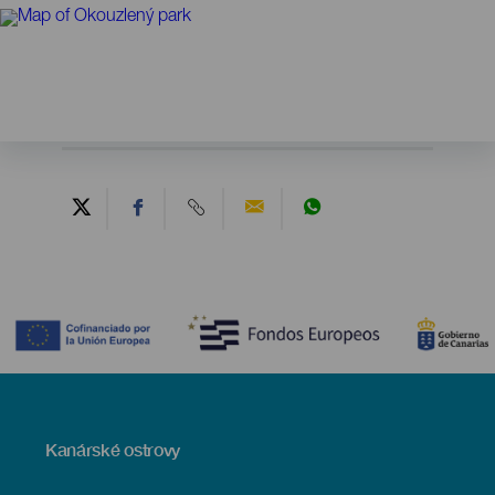
Contenido
Menú
Kanárské ostrovy
Footer