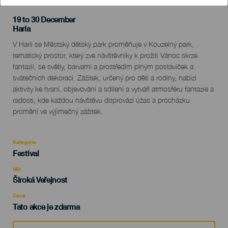
19 to 30 December
Localidad
Haría
Descripción
V Haríi se Městský dětský park proměňuje v Kouzelný park,
del
tematický prostor, který zve návštěvníky k prožití Vánoc skrze
evento
fantazii, se světly, barvami a prostředím plným postaviček a
svátečních dekorací. Zážitek, určený pro děti a rodiny, nabízí
aktivity ke hraní, objevování a sdílení a vytváří atmosféru fantazie a
radosti, kde každou návštěvu doprovází úžas a procházku
promění ve výjimečný zážitek.
Kategorie
Categoría
Festival
del
evento
Věk
Edad
Široká Veřejnost
Recomendada
Cena
Tato akce je zdarma