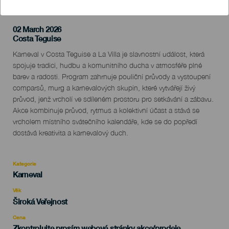
02 March 2026
Localidad
Costa Teguise
Descripción
Karneval v Costa Teguise a La Villa je slavnostní událost, která
del
spojuje tradici, hudbu a komunitního ducha v atmosféře plné
evento
barev a radosti. Program zahrnuje pouliční průvody a vystoupení
comparsů, murg a karnevalových skupin, které vytvářejí živý
průvod, jenž vrcholí ve sdíleném prostoru pro setkávání a zábavu.
Akce kombinuje průvod, rytmus a kolektivní účast a stává se
vrcholem místního svátečního kalendáře, kde se do popředí
dostává kreativita a karnevalový duch.
Kategorie
Categoría
Karneval
del
evento
Věk
Edad
Široká Veřejnost
Recomendada
Cena
Zkontrolujte prosím webové stránky akce/prodeje