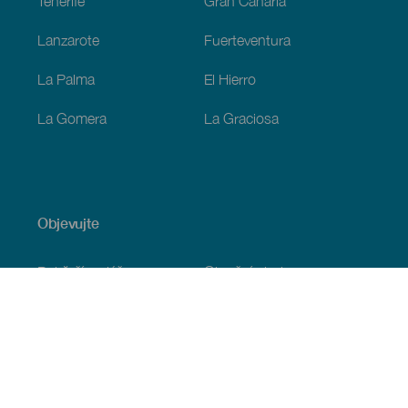
Tenerife
Gran Canaria
Lanzarote
Fuerteventura
La Palma
El Hierro
La Gomera
La Graciosa
Objevujte
Pobřeží a pláž
Okružní plavby
Gastronomie
Všechny články