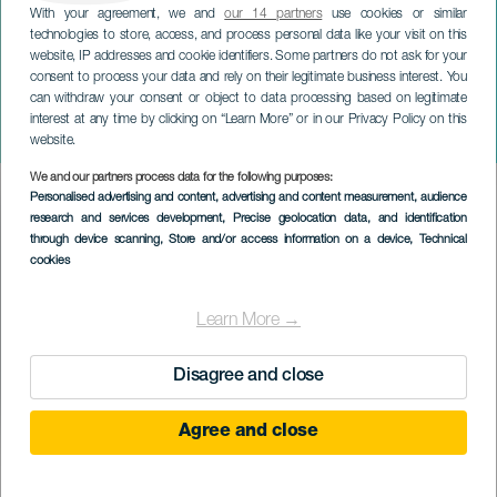
With your agreement, we and
our 14 partners
use cookies or similar
technologies to store, access, and process personal data like your visit on this
website, IP addresses and cookie identifiers. Some partners do not ask for your
consent to process your data and rely on their legitimate business interest. You
can withdraw your consent or object to data processing based on legitimate
LANZAROTE
interest at any time by clicking on “Learn More” or in our Privacy Policy on this
Se sedmi zelenými hvězdami
website.
We and our partners process data for the following purposes:
Imagen
Personalised advertising and content, advertising and content measurement, audience
Listado
research and services development
, Precise geolocation data, and identification
through device scanning
, Store and/or access information on a device
, Technical
cookies
Learn More →
Disagree and close
Agree and close
PROBĚHLÉ AKCE