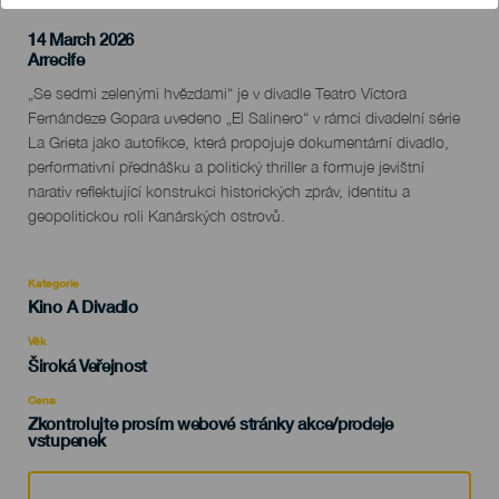
14 March 2026
Localidad
Arrecife
Descripción
„Se sedmi zelenými hvězdami“ je v divadle Teatro Víctora
del
Fernándeze Gopara uvedeno „El Salinero“ v rámci divadelní série
evento
La Grieta jako autofikce, která propojuje dokumentární divadlo,
performativní přednášku a politický thriller a formuje jevištní
narativ reflektující konstrukci historických zpráv, identitu a
geopolitickou roli Kanárských ostrovů.
Kategorie
Categoría
Kino A Divadlo
del
evento
Věk
Edad
Široká Veřejnost
Recomendada
Cena
Zkontrolujte prosím webové stránky akce/prodeje
vstupenek