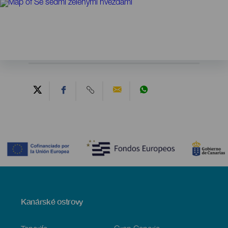
Contenido
Menú
Kanárské ostrovy
Footer