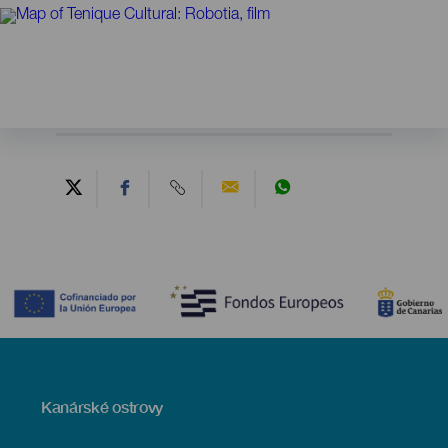
Contenido
Menú
Kanárské ostrovy
Footer