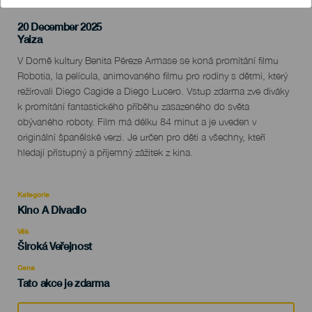
20 December 2025
Localidad
Yaiza
Descripción
V Domě kultury Benita Péreze Armase se koná promítání filmu
del
Robotia, la película, animovaného filmu pro rodiny s dětmi, který
evento
režírovali Diego Cagide a Diego Lucero. Vstup zdarma zve diváky
k promítání fantastického příběhu zasazeného do světa
obývaného roboty. Film má délku 84 minut a je uveden v
originální španělské verzi. Je určen pro děti a všechny, kteří
hledají přístupný a příjemný zážitek z kina.
Kategorie
Categoría
Kino A Divadlo
del
evento
Věk
Edad
Široká Veřejnost
Recomendada
Cena
Tato akce je zdarma