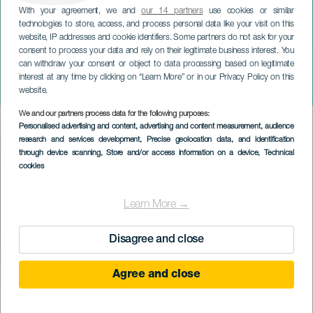
With your agreement, we and
our 14 partners
use cookies or similar
technologies to store, access, and process personal data like your visit on this
website, IP addresses and cookie identifiers. Some partners do not ask for your
consent to process your data and rely on their legitimate business interest. You
LANZAROTE
can withdraw your consent or object to data processing based on legitimate
Tenique Cultural: Robotia,
interest at any time by clicking on “Learn More” or in our Privacy Policy on this
film
website.
We and our partners process data for the following purposes:
Imagen
Personalised advertising and content, advertising and content measurement, audience
Listado
research and services development
, Precise geolocation data, and identification
through device scanning
, Store and/or access information on a device
, Technical
cookies
Learn More →
Disagree and close
Agree and close
PROBĚHLÉ AKCE