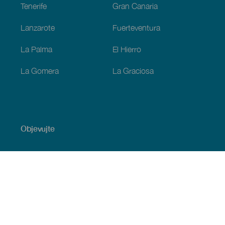
Tenerife
Gran Canaria
Lanzarote
Fuerteventura
La Palma
El Hierro
La Gomera
La Graciosa
Objevujte
Pobřeží a pláž
Okružní plavby
Gastronomie
Všechny články