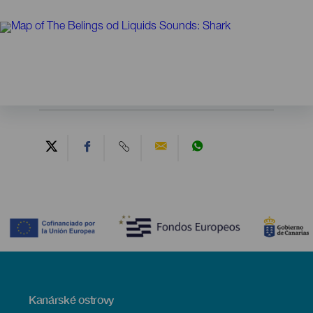
Contenido
Menú
Kanárské ostrovy
Footer