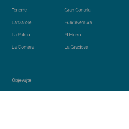
Tenerife
Gran Canaria
Lanzarote
Fuerteventura
La Palma
El Hierro
La Gomera
La Graciosa
Objevujte
Pobřeží a pláž
Okružní plavby
Gastronomie
Všechny články