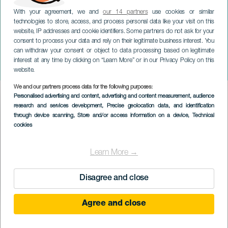
With your agreement, we and
our 14 partners
use cookies or similar
technologies to store, access, and process personal data like your visit on this
website, IP addresses and cookie identifiers. Some partners do not ask for your
consent to process your data and rely on their legitimate business interest. You
LANZAROTE
can withdraw your consent or object to data processing based on legitimate
The Belings od Liquids
interest at any time by clicking on “Learn More” or in our Privacy Policy on this
Sounds: Shark
website.
We and our partners process data for the following purposes:
Imagen
Personalised advertising and content, advertising and content measurement, audience
Listado
research and services development
, Precise geolocation data, and identification
through device scanning
, Store and/or access information on a device
, Technical
cookies
Learn More →
Disagree and close
Agree and close
PROBĚHLÉ AKCE