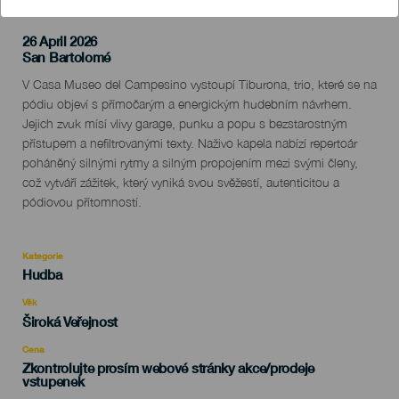
26 April 2026
Localidad
San Bartolomé
Descripción
V Casa Museo del Campesino vystoupí Tiburona, trio, které se na
del
pódiu objeví s přímočarým a energickým hudebním návrhem.
evento
Jejich zvuk mísí vlivy garage, punku a popu s bezstarostným
přístupem a nefiltrovanými texty. Naživo kapela nabízí repertoár
poháněný silnými rytmy a silným propojením mezi svými členy,
což vytváří zážitek, který vyniká svou svěžestí, autenticitou a
pódiovou přítomností.
Kategorie
Categoría
Hudba
del
evento
Věk
Edad
Široká Veřejnost
Recomendada
Cena
Zkontrolujte prosím webové stránky akce/prodeje
vstupenek