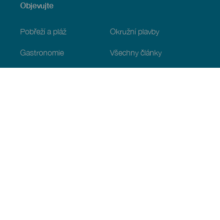
Objevujte
Pobřeží a pláž
Okružní plavby
Gastronomie
Všechny články
Praktické informace
Program
Podnebí
Jak se tam dostat
Kde jíst
Kde se ubytovat
Souostroví
Služby