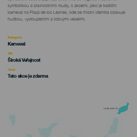
symbolikou a slavnostními rituály, s akcemi, jako je tradiční
karneval na Plaza de los Leones, kde se místní identita oslavuje
hudbou, vystoupeními a lidovými veselími.
Kategorie
Categoría
Karneval
del
evento
Věk
Edad
Široká Veřejnost
Recomendada
Cena
Tato akce je zdarma
LANZAROTE