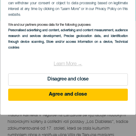
can withdraw your consent or object to data processing based on legitimate
LANZAROTE
interest at any time by clicking on “Learn More” or in our Privacy Policy on this
Tradiční karneval v Teguise
website.
We and our partners process data for the following purposes:
Imagen
Personalised advertising and content, advertising and content measurement, audience
Listado
research and services development
, Precise geolocation data, and identification
through device scanning
, Store and/or access information on a device
, Technical
cookies
Learn More →
Disagree and close
Agree and close
February 2027
Localidad
Teguise
Descripción
Tradiční karneval v Teguise na Lanzarote se vyznačuje hlubokými
del
historickými kořeny a ústřední rolí postavy „Los Diabletes“, tradice
evento
zdokumentované od 17. století, která se stala kulturním
symbolem obce a zaplňuje ulice Villa de Teguise maskami,