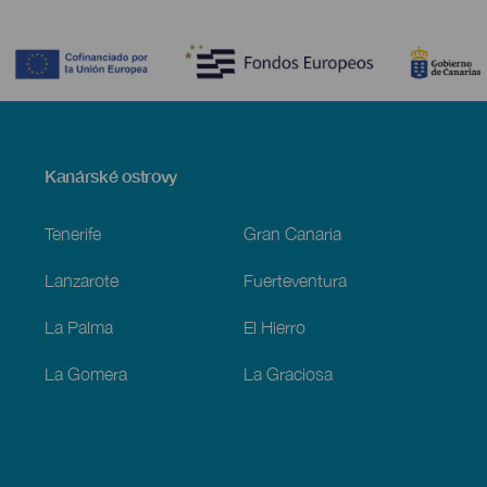
Contenido
Menú
Kanárské ostrovy
Footer
Tenerife
Gran Canaria
Lanzarote
Fuerteventura
La Palma
El Hierro
La Gomera
La Graciosa