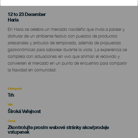
12 to 23 December
Localidad
Haría
Descripción
En Haría se celebra un mercado navideño que invita a pasear y
del
disfrutar de un ambiente festivo con puestos de productos
evento
artesanales y artículos de temporada, además de propuestas
gastronómicas para saborear durante la visita. La experiencia se
completa con actuaciones en vivo que animan el recorrido y
convierten el mercado en un punto de encuentro para compartir
la Navidad en comunidad.
Kategorie
Categoría
Trh
del
evento
Věk
Edad
Široká Veřejnost
Recomendada
Cena
Zkontrolujte prosím webové stránky akce/prodeje
vstupenek