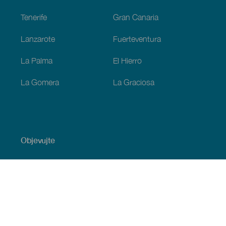
Tenerife
Gran Canaria
Lanzarote
Fuerteventura
La Palma
El Hierro
La Gomera
La Graciosa
Objevujte
Pobřeží a pláž
Okružní plavby
Gastronomie
Všechny články