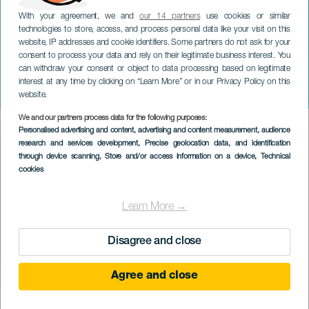
With your agreement, we and
our 14 partners
use cookies or similar
technologies to store, access, and process personal data like your visit on this
website, IP addresses and cookie identifiers. Some partners do not ask for your
consent to process your data and rely on their legitimate business interest. You
can withdraw your consent or object to data processing based on legitimate
LANZAROTE
interest at any time by clicking on “Learn More” or in our Privacy Policy on this
Udělala bych vánoční trh
website.
We and our partners process data for the following purposes:
Imagen
Personalised advertising and content, advertising and content measurement, audience
Listado
research and services development
, Precise geolocation data, and identification
through device scanning
, Store and/or access information on a device
, Technical
cookies
Learn More →
Disagree and close
Agree and close
PROBĚHLÉ AKCE