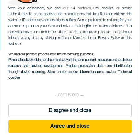
With your agreement, we and
our 14 partners
use cookies or similar
technologies to store, access, and process personal data like your visit on this
website, IP addresses and cookie identifiers. Some partners do not ask for your
consent to process your data and rely on their legitimate business interest. You
can withdraw your consent or object to data processing based on legitimate
LANZAROTE
interest at any time by clicking on “Learn More” or in our Privacy Policy on this
Vánoce v San Bartolomé
website.
We and our partners process data for the following purposes:
Imagen
Personalised advertising and content, advertising and content measurement, audience
Listado
research and services development
, Precise geolocation data, and identification
through device scanning
, Store and/or access information on a device
, Technical
cookies
Learn More →
Disagree and close
Agree and close
PROBĚHLÉ AKCE