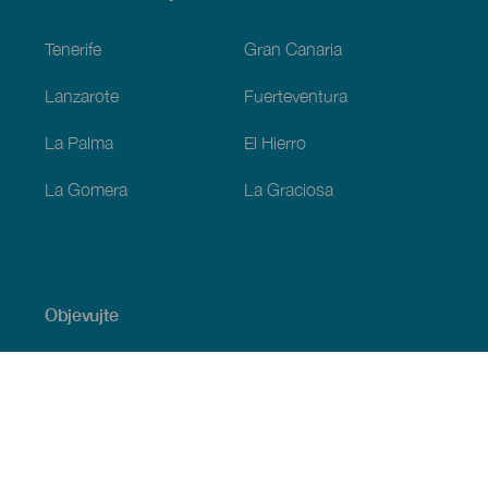
Footer
Tenerife
Gran Canaria
Lanzarote
Fuerteventura
La Palma
El Hierro
La Gomera
La Graciosa
Objevujte
Pobřeží a pláž
Okružní plavby
Gastronomie
Všechny články