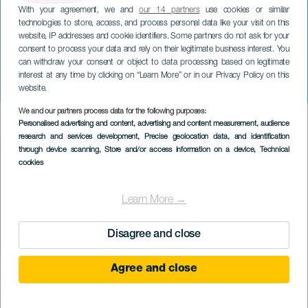
With your agreement, we and
our 14 partners
use cookies or similar
technologies to store, access, and process personal data like your visit on this
website, IP addresses and cookie identifiers. Some partners do not ask for your
consent to process your data and rely on their legitimate business interest. You
can withdraw your consent or object to data processing based on legitimate
LANZAROTE
interest at any time by clicking on “Learn More” or in our Privacy Policy on this
Yerma
website.
We and our partners process data for the following purposes:
Imagen
Personalised advertising and content, advertising and content measurement, audience
Listado
research and services development
, Precise geolocation data, and identification
through device scanning
, Store and/or access information on a device
, Technical
cookies
Learn More →
Disagree and close
Agree and close
PROBĚHLÉ AKCE