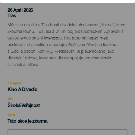
26 April 2026
Localidad
Tías
Descripción
Městské divadlo v Tías hostí divadelní představení „Yerma“, které
del
zkoumá touhu, frustraci a vnitřní boj prostřednictvím vyprávění s
evento
velkou emocionální intenzitou. Hra zkoumá napětí mezi
očekáváními a realitou a buduje příběh zaměřený na lidskou
situaci a osobní konflikty. Představení je prezentováno jako
divadelní zážitek, který se s diváky spojuje prostřednictvím
citlivosti a reflexe.
Kategorie
Categoría
Kino A Divadlo
del
evento
Věk
Edad
Široká Veřejnost
Recomendada
Cena
Tato akce je zdarma