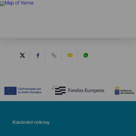
Contenido
Menú
Kanárské ostrovy
Footer