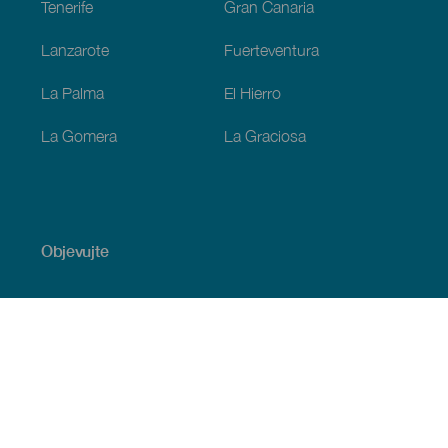
Tenerife
Gran Canaria
Lanzarote
Fuerteventura
La Palma
El Hierro
La Gomera
La Graciosa
Objevujte
Pobřeží a pláž
Okružní plavby
Gastronomie
Všechny články