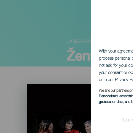
LANZAROTE
Ženy, které
With your agreem
process personal d
not ask for your c
your consent or ob
or in our Privacy P
Imagen
Listado
We and our partners pr
Personalised advertis
geolocation data, and i
Lear