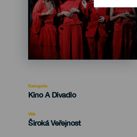
Kategorie
Categoría
Kino A Divadlo
del
evento
Věk
Edad
Široká Veřejnost
Recomendada