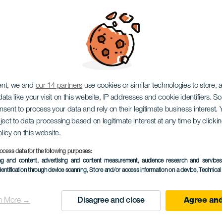
 milují příliš mnoho
ent, we and
our 14 partners
use cookies or similar technologies to store,
ata like your visit on this website, IP addresses and cookie identifiers. 
onsent to process your data and rely on their legitimate business interest
ject to data processing based on legitimate interest at any time by click
olicy on this website.
ocess data for the following purposes:
ing and content, advertising and content measurement, audience research and service
dentification through device scanning
, Store and/or access information on a device
, Technica
PROBĚHLÉ AKCE
n More →
Disagree and close
Agree and
28 March 2026
Localidad
Tinajo