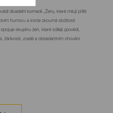
ádí divadelní komedii „Ženy, které milují příliš
tvím humoru a ironie zkoumá složitosti
pojuje skupinu žen, které sdílejí zpovědi,
e, žárlivosti, zradě a obsedantním chování.