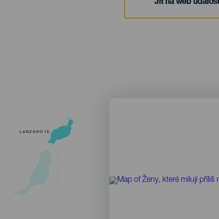
Jít na web událost
LANZAROTE