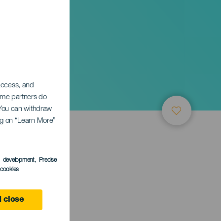
 access, and
Some partners do
. You can withdraw
ing on “Learn More”
s development
, Precise
l cookies
 close