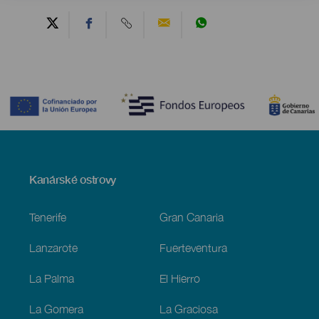
Contenido
Menú
Kanárské ostrovy
Footer
Tenerife
Gran Canaria
Lanzarote
Fuerteventura
La Palma
El Hierro
La Gomera
La Graciosa