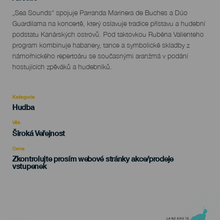
Descripción
„Sea Sounds“ spojuje Parranda Marinera de Buches a Dúo
del
Guardilama na koncertě, který oslavuje tradice přístavu a hudební
evento
podstatu Kanárských ostrovů. Pod taktovkou Rubéna Valienteho
program kombinuje habanery, tance a symbolické skladby z
námořnického repertoáru se současnými aranžmá v podání
hostujících zpěváků a hudebníků.
Kategorie
Categoría
Hudba
del
evento
Věk
Edad
Široká Veřejnost
Recomendada
Cena
Zkontrolujte prosím webové stránky akce/prodeje
vstupenek
LANZAROTE