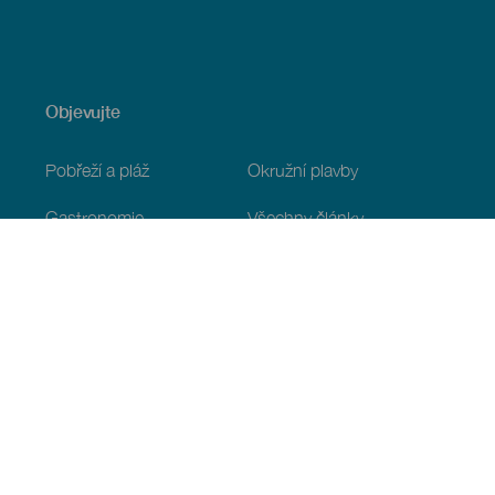
Objevujte
Pobřeží a pláž
Okružní plavby
Gastronomie
Všechny články
Praktické informace
Program
Podnebí
Jak se tam dostat
Kde jíst