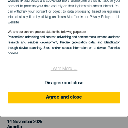
website, IP addresses and cookie identifiers. Some partners do not ask for your
consent to process your data and rely on their legitimate business interest. You
can withdraw your consent or object to data processing based on legitimate
LANZAROTE
interest at any time by clicking on “Learn More” or in our Privacy Policy on this
Zvuky moře
website.
We and our partners process data for the following purposes:
Imagen
Personalised advertising and content, advertising and content measurement, audience
Listado
research and services development
, Precise geolocation data, and identification
through device scanning
, Store and/or access information on a device
, Technical
cookies
Learn More →
Disagree and close
Agree and close
PROBĚHLÉ AKCE
14 November 2025
Localidad
Arrecife