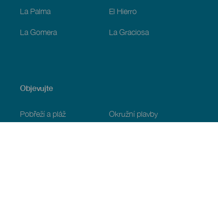
La Palma
El Hierro
La Gomera
La Graciosa
Objevujte
Pobřeží a pláž
Okružní plavby
Gastronomie
Všechny články
Praktické informace
Program
Podnebí