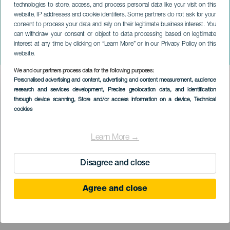
technologies to store, access, and process personal data like your visit on this
website, IP addresses and cookie identifiers. Some partners do not ask for your
consent to process your data and rely on their legitimate business interest. You
TENERIFE
can withdraw your consent or object to data processing based on legitimate
Antonia San Juan: La ropa
interest at any time by clicking on “Learn More” or in our Privacy Policy on this
vieja de Cuca
website.
We and our partners process data for the following purposes:
Imagen
Personalised advertising and content, advertising and content measurement, audience
Listado
research and services development
, Precise geolocation data, and identification
through device scanning
, Store and/or access information on a device
, Technical
cookies
Learn More →
Disagree and close
Agree and close
PROBĚHLÉ AKCE