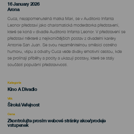
16 January 2026
Localidad
Arona
Descripción
Cuca, nezapomenutelná matka Mari, se v Auditorio Infanta
del
Leonor představí jako charismatická moderátorka představení,
evento
které se koná v divadle Auditorio Infanta Leonor. V představení se
představí některé z nejikoničtějších postav z divadelní kariéry
Antonie San Juan. Se svou nezaměnitelnou směsicí ostrého
humoru, vtipu a odvahy Cuca vede diváky emotivní cestou, kde
se prolínají příběhy a pocity a ukazují postavy, které se staly
součástí populární představivosti.
Kategorie
Categoría
Kino A Divadlo
del
evento
Věk
Edad
Široká Veřejnost
Recomendada
Cena
Zkontrolujte prosím webové stránky akce/prodeje
vstupenek