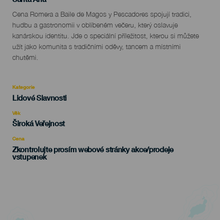
Descripción
Cena Romera a Baile de Magos y Pescadores spojují tradici,
del
hudbu a gastronomii v oblíbeném večeru, který oslavuje
evento
kanárskou identitu. Jde o speciální příležitost, kterou si můžete
užít jako komunita s tradičními oděvy, tancem a místními
chutěmi.
Kategorie
Categoría
Lidové Slavnosti
del
evento
Věk
Edad
Široká Veřejnost
Recomendada
Cena
Zkontrolujte prosím webové stránky akce/prodeje
vstupenek