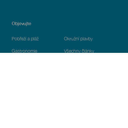
Objevujte
Pobřeží a pláž
Okružní plavby
Gastronomie
Všechny články
Praktické informace
Program
Podnebí
Jak se tam dostat
Kde jíst
Kde se ubytovat
Souostroví