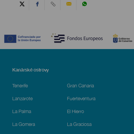
Contenido
Menú
Kanárské ostrovy
Footer
Tenerife
Gran Canaria
Lanzarote
Fuerteventura
La Palma
El Hierro
La Gomera
La Graciosa