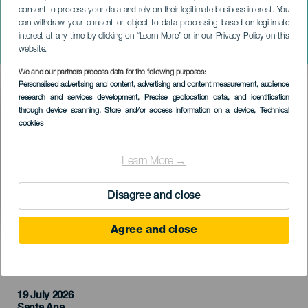
consent to process your data and rely on their legitimate business interest. You
TENERIFE
can withdraw your consent or object to data processing based on legitimate
Baile de Magos y
interest at any time by clicking on “Learn More” or in our Privacy Policy on this
pescadores
website.
We and our partners process data for the following purposes:
Imagen
Personalised advertising and content, advertising and content measurement, audience
Listado
research and services development
, Precise geolocation data, and identification
through device scanning
, Store and/or access information on a device
, Technical
cookies
Learn More →
Disagree and close
Agree and close
PROBĚHLÉ AKCE
19 July 2026
Localidad
Santa Ana