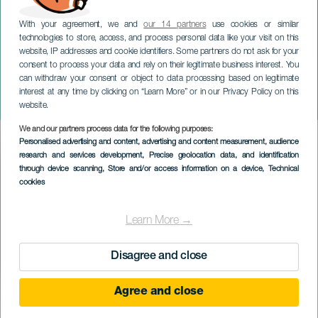
With your agreement, we and
our 14 partners
use cookies or similar
technologies to store, access, and process personal data like your visit on this
website, IP addresses and cookie identifiers. Some partners do not ask for your
consent to process your data and rely on their legitimate business interest. You
TENERIFE
can withdraw your consent or object to data processing based on legitimate
Berserker Xtreme Race
interest at any time by clicking on “Learn More” or in our Privacy Policy on this
Tacoronte
website.
We and our partners process data for the following purposes:
Imagen
Personalised advertising and content, advertising and content measurement, audience
Listado
research and services development
, Precise geolocation data, and identification
through device scanning
, Store and/or access information on a device
, Technical
cookies
Learn More →
Disagree and close
Agree and close
PROBĚHLÉ AKCE