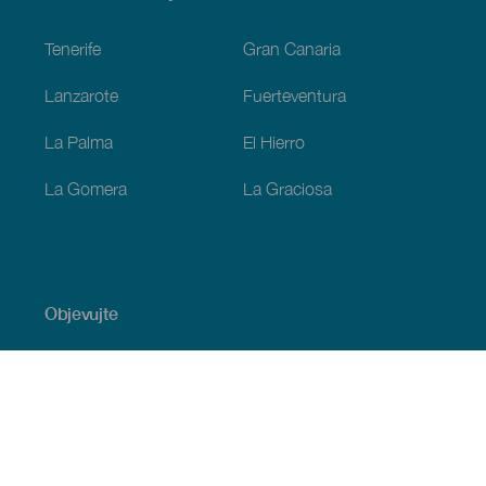
Footer
Tenerife
Gran Canaria
Lanzarote
Fuerteventura
La Palma
El Hierro
La Gomera
La Graciosa
Objevujte
Pobřeží a pláž
Okružní plavby
Gastronomie
Všechny články