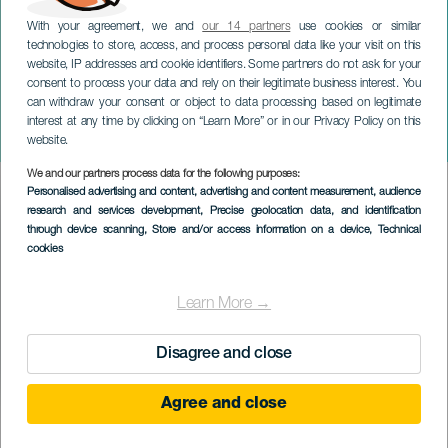
With your agreement, we and
our 14 partners
use cookies or similar
technologies to store, access, and process personal data like your visit on this
website, IP addresses and cookie identifiers. Some partners do not ask for your
consent to process your data and rely on their legitimate business interest. You
TENERIFE
can withdraw your consent or object to data processing based on legitimate
Carmen Fumero and Dácil
interest at any time by clicking on “Learn More” or in our Privacy Policy on this
González: "A Ojo"
website.
We and our partners process data for the following purposes:
Imagen
Personalised advertising and content, advertising and content measurement, audience
Listado
research and services development
, Precise geolocation data, and identification
through device scanning
, Store and/or access information on a device
, Technical
cookies
Learn More →
Disagree and close
Agree and close
PROBĚHLÉ AKCE