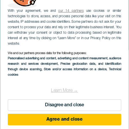
With your agreement, we and
our 14 partners
use cookies or similar
technologies to store, access, and process personal data like your visit on this
website, IP addresses and cookie identifiers. Some partners do not ask for your
consent to process your data and rely on their legitimate business interest. You
TENERIFE
can withdraw your consent or object to data processing based on legitimate
Cesta cibulových tapas z
interest at any time by clicking on “Learn More” or in our Privacy Policy on this
Guayonje
website.
We and our partners process data for the following purposes:
Imagen
Personalised advertising and content, advertising and content measurement, audience
Listado
research and services development
, Precise geolocation data, and identification
through device scanning
, Store and/or access information on a device
, Technical
cookies
Learn More →
Disagree and close
Agree and close
PROBĚHLÉ AKCE