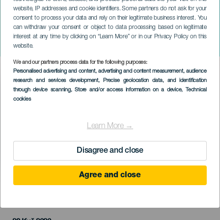
website, IP addresses and cookie identifiers. Some partners do not ask for your
consent to process your data and rely on their legitimate business interest. You
can withdraw your consent or object to data processing based on legitimate
TENERIFE
interest at any time by clicking on “Learn More” or in our Privacy Policy on this
Chindia Cycle Tour
website.
We and our partners process data for the following purposes:
Imagen
Personalised advertising and content, advertising and content measurement, audience
Listado
research and services development
, Precise geolocation data, and identification
through device scanning
, Store and/or access information on a device
, Technical
cookies
Learn More →
Disagree and close
Agree and close
PROBĚHLÉ AKCE