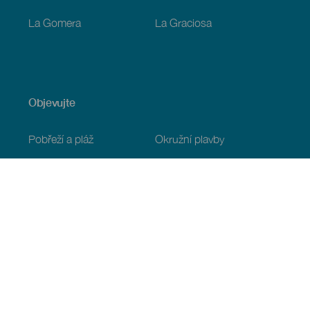
La Gomera
La Graciosa
Objevujte
Pobřeží a pláž
Okružní plavby
Gastronomie
Všechny články
Praktické informace
Program
Podnebí