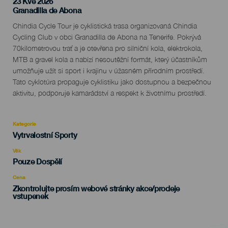
23 Kvě 2026
Localidad
Granadilla de Abona
Descripción
Chindia Cycle Tour je cyklistická trasa organizovaná Chindia
del
Cycling Club v obci Granadilla de Abona na Tenerife. Pokrývá
evento
70kilometrovou trať a je otevřena pro silniční kola, elektrokola,
MTB a gravel kola a nabízí nesoutěžní formát, který účastníkům
umožňuje užít si sport i krajinu v úžasném přírodním prostředí.
Tato cyklotúra propaguje cyklistiku jako dostupnou a bezpečnou
aktivitu, podporuje kamarádství a respekt k životnímu prostředí.
Kategorie
Categoría
Vytrvalostní Sporty
del
evento
Věk
Edad
Pouze Dospělí
Recomendada
Cena
Zkontrolujte prosím webové stránky akce/prodeje
vstupenek