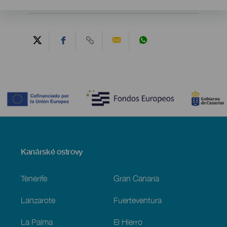
Contenido
Menú
Kanárské ostrovy
Footer
Tenerife
Gran Canaria
Lanzarote
Fuerteventura
La Palma
El Hierro