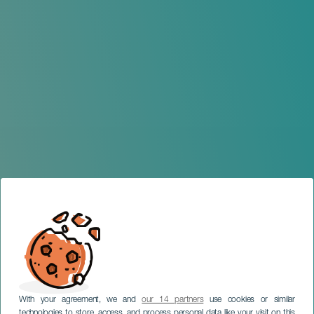
With your agreement, we and
our 14 partners
use cookies or similar
technologies to store, access, and process personal data like your visit on this