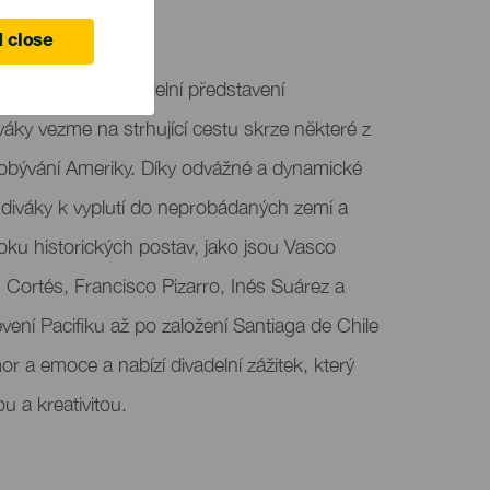
 close
 Laguně uvádí divadelní představení
váky vezme na strhující cestu skrze některé z
dobývání Ameriky. Díky odvážné a dynamické
 diváky k vyplutí do neprobádaných zemí a
boku historických postav, jako jsou Vasco
Cortés, Francisco Pizarro, Inés Suárez a
vení Pacifiku až po založení Santiaga de Chile
mor a emoce a nabízí divadelní zážitek, který
ou a kreativitou.