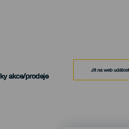
Jít na web událost
nky akce/prodeje