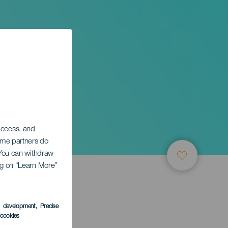
 access, and
Some partners do
. You can withdraw
ing on “Learn More”
s development
, Precise
l cookies