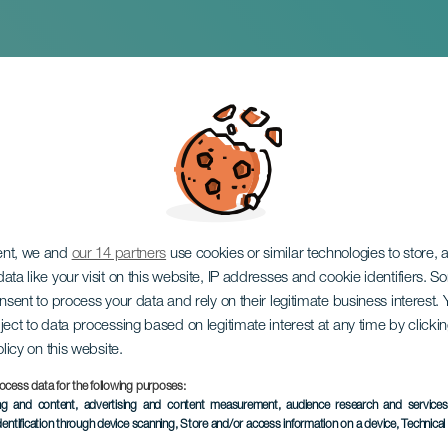
doři
ent, we and
our 14 partners
use cookies or similar technologies to store,
ata like your visit on this website, IP addresses and cookie identifiers. 
onsent to process your data and rely on their legitimate business interest
ject to data processing based on legitimate interest at any time by click
olicy on this website.
ocess data for the following purposes:
PROBĚHLÉ AKCE
ing and content, advertising and content measurement, audience research and service
dentification through device scanning
, Store and/or access information on a device
, Technica