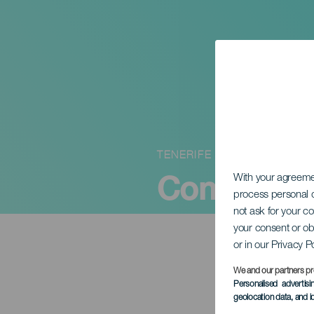
TENERIFE
Conquista
With your agreem
process personal d
not ask for your c
your consent or ob
or in our Privacy P
We and our partners pr
Personalised advertis
geolocation data, and i