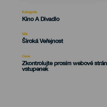
Kategorie
Categoría
Kino A Divadlo
del
evento
Věk
Edad
Široká Veřejnost
Recomendada
Cena
Zkontrolujte prosím webové strá
vstupenek