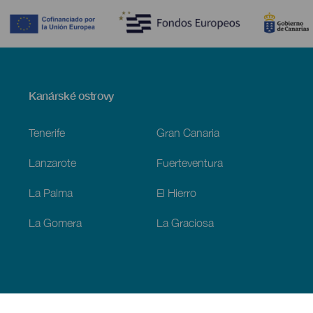
Menú
Kanárské ostrovy
Footer
Tenerife
Gran Canaria
Lanzarote
Fuerteventura
La Palma
El Hierro
La Gomera
La Graciosa
Objevujte