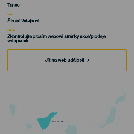
Categoría
Tanec
del
evento
Věk
Edad
Široká Veřejnost
Recomendada
Cena
Zkontrolujte prosím webové stránky akce/prodeje
vstupenek
Jít na web události
TENERIFE