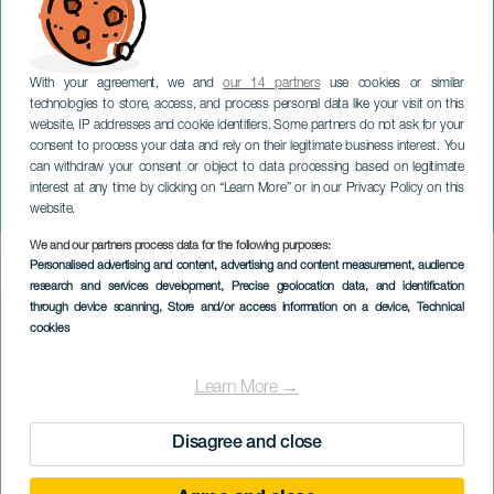
With your agreement, we and
our 14 partners
use cookies or similar
technologies to store, access, and process personal data like your visit on this
website, IP addresses and cookie identifiers. Some partners do not ask for your
consent to process your data and rely on their legitimate business interest. You
can withdraw your consent or object to data processing based on legitimate
TENERIFE
interest at any time by clicking on “Learn More” or in our Privacy Policy on this
CreAcción
website.
We and our partners process data for the following purposes:
Imagen
Personalised advertising and content, advertising and content measurement, audience
Listado
research and services development
, Precise geolocation data, and identification
through device scanning
, Store and/or access information on a device
, Technical
cookies
Learn More →
Disagree and close