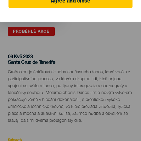
Agree and close
PROBĚHLÉ AKCE
06 Kvě 2023
Localidad
Santa Cruz de Tenerife
Descripción
CreAccion je špičková skladba současného tance, která vzešla z
del
participativního procesu, ve kterém skupina lidí, kteří nejsou
evento
spojeni se světem tance, po týdny interagovala s choreografy a
tanečníky souboru. Metamorphosis Dance tímto novým výtvorem
pokračuje věrně v hledání dokonalosti, s přehlídkou vysoké
umělecké a technické úrovně, ve které převládá virtuozita, fyzická
práce a mocná a atraktivní kulisa, zatímco hudba a osvětlení se
stávají dalšími dvěma protagonisty díla. .
Kategorie