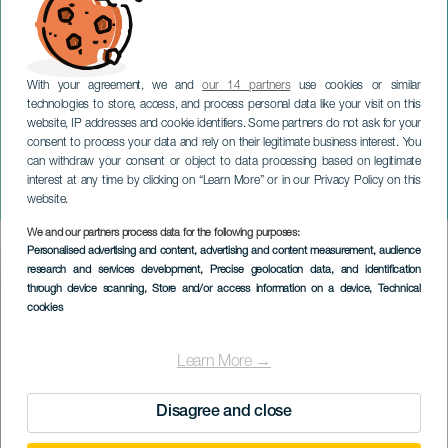
With your agreement, we and
our 14 partners
use cookies or similar
technologies to store, access, and process personal data like your visit on this
website, IP addresses and cookie identifiers. Some partners do not ask for your
consent to process your data and rely on their legitimate business interest. You
TENERIFE
can withdraw your consent or object to data processing based on legitimate
David Guapo. Que no nos
interest at any time by clicking on “Learn More” or in our Privacy Policy on this
frunjan la fiesta. Tenerife
website.
We and our partners process data for the following purposes:
Imagen
Personalised advertising and content, advertising and content measurement, audience
Listado
research and services development
, Precise geolocation data, and identification
through device scanning
, Store and/or access information on a device
, Technical
cookies
Learn More →
Disagree and close