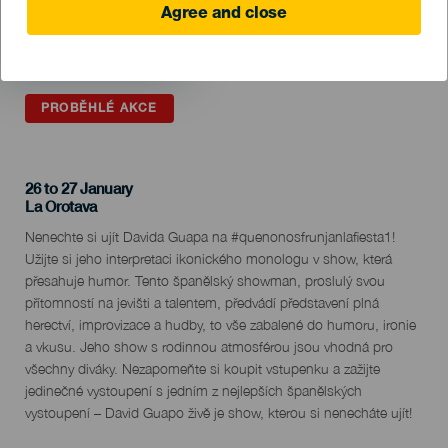
Agree and close
PROBĚHLÉ AKCE
26 to 27 January
Localidad
La Orotava
Descripción
Nenechte si ujít Davida Guapa na #quenonosfrunjanlafiesta1!
del
Užijte si jeho interpretaci ikonického monologu v show, která
evento
přesahuje humor. Tento španělský showman, proslulý svou
přítomností na jevišti a talentem, předvádí představení plná
herectví, improvizace a hudby, to vše zabalené do humoru, ironie
a vkusu. Jeho show s rodinnou atmosférou jsou vhodná pro
všechny diváky. Nezapomeňte si koupit vstupenku a zažijte
jedinečné vystoupení s jedním z nejlepších španělských
vystoupení – David Guapo živě je show, kterou si nenecháte ujít!