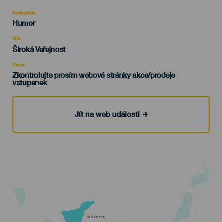
Kategorie
Categoría
Humor
del
evento
Věk
Edad
Široká Veřejnost
Recomendada
Cena
Zkontrolujte prosím webové stránky akce/prodeje
vstupenek
Jít na web události
TENERIFE