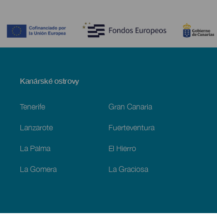
Contenido
Menú
Kanárské ostrovy
Footer
Tenerife
Gran Canaria
Lanzarote
Fuerteventura
La Palma
El Hierro
La Gomera
La Graciosa