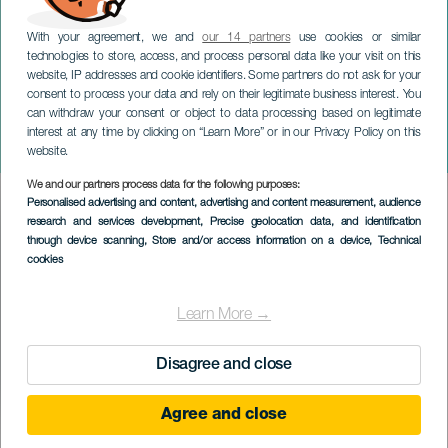
With your agreement, we and
our 14 partners
use cookies or similar
technologies to store, access, and process personal data like your visit on this
website, IP addresses and cookie identifiers. Some partners do not ask for your
consent to process your data and rely on their legitimate business interest. You
can withdraw your consent or object to data processing based on legitimate
TENERIFE
interest at any time by clicking on “Learn More” or in our Privacy Policy on this
Dubnový veletrh
website.
We and our partners process data for the following purposes:
Imagen
Personalised advertising and content, advertising and content measurement, audience
Listado
research and services development
, Precise geolocation data, and identification
through device scanning
, Store and/or access information on a device
, Technical
cookies
Learn More →
Disagree and close
Agree and close
PROBĚHLÉ AKCE