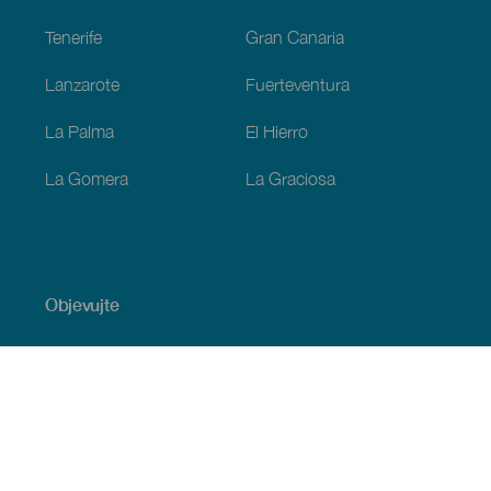
Tenerife
Gran Canaria
Lanzarote
Fuerteventura
La Palma
El Hierro
La Gomera
La Graciosa
Objevujte
Pobřeží a pláž
Okružní plavby
Gastronomie
Všechny články