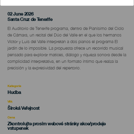
02 June 2026
Localidad
Santa Cruz de Tenerife
Descripción
El Auditorio de Tenerife programa, dentro de Pianísimo del Ciclo
del
de Cámara, un recital del Dúo del Valle en el que los hermanos
evento
Víctor y Luis del Valle interpretan a dos pianos el programa El
jardín de lo imposible. La propuesta ofrece un recorrido musical
pensado para explorar matices, diálogo y riqueza sonora desde la
complicidad interpretativa, en un formato íntimo que realza la
precisión y la expresividad del repertorio.
Kategorie
Categoría
Hudba
del
evento
Věk
Edad
Široká Veřejnost
Recomendada
Cena
Zkontrolujte prosím webové stránky akce/prodeje
vstupenek