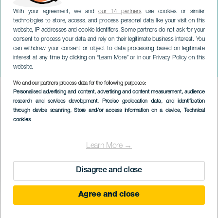
With your agreement, we and
our 14 partners
use cookies or similar
technologies to store, access, and process personal data like your visit on this
website, IP addresses and cookie identifiers. Some partners do not ask for your
consent to process your data and rely on their legitimate business interest. You
can withdraw your consent or object to data processing based on legitimate
TENERIFE
interest at any time by clicking on “Learn More” or in our Privacy Policy on this
Duo del Valle na koncertě
website.
We and our partners process data for the following purposes:
Imagen
Personalised advertising and content, advertising and content measurement, audience
Listado
research and services development
, Precise geolocation data, and identification
through device scanning
, Store and/or access information on a device
, Technical
cookies
Learn More →
Disagree and close
Agree and close
PROBĚHLÉ AKCE