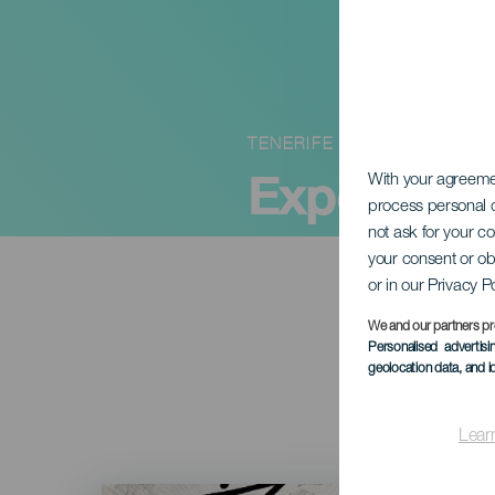
TENERIFE
Exposición
With your agreem
process personal d
not ask for your c
your consent or ob
or in our Privacy P
We and our partners pr
Personalised advertis
geolocation data, and i
Lear
Imagen