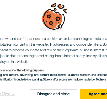
 El tiempo no, nosotr
ent, we and
our 14 partners
use cookies or similar technologies to store,
ata like your visit on this website, IP addresses and cookie identifiers. 
onsent to process your data and rely on their legitimate business interest
ject to data processing based on legitimate interest at any time by click
olicy on this website.
ocess data for the following purposes:
PROBĚHLÉ AKCE
ing and content, advertising and content measurement, audience research and service
dentification through device scanning
, Store and/or access information on a device
, Technica
1 December 2022 to 3
Localidad
San Cristóbal de La L
n More →
Disagree and close
Agree and
Descripción
La artista Alba González 