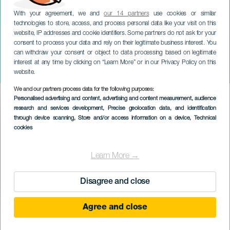
With your agreement, we and
our 14 partners
use cookies or similar
technologies to store, access, and process personal data like your visit on this
website, IP addresses and cookie identifiers. Some partners do not ask for your
consent to process your data and rely on their legitimate business interest. You
TENERIFE
can withdraw your consent or object to data processing based on legitimate
Feria Gastronómica Canaria
interest at any time by clicking on “Learn More” or in our Privacy Policy on this
de Guía de Isora
website.
We and our partners process data for the following purposes:
Imagen
Personalised advertising and content, advertising and content measurement, audience
Listado
research and services development
, Precise geolocation data, and identification
through device scanning
, Store and/or access information on a device
, Technical
cookies
Learn More →
Disagree and close
Agree and close
PROBĚHLÉ AKCE