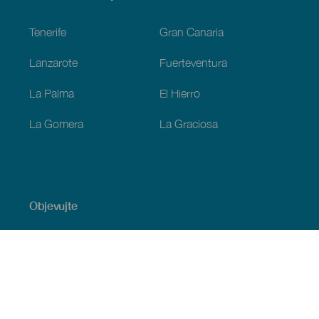
Footer
Tenerife
Gran Canaria
Lanzarote
Fuerteventura
La Palma
El Hierro
La Gomera
La Graciosa
Objevujte
Pobřeží a pláž
Okružní plavby
Gastronomie
Všechny články