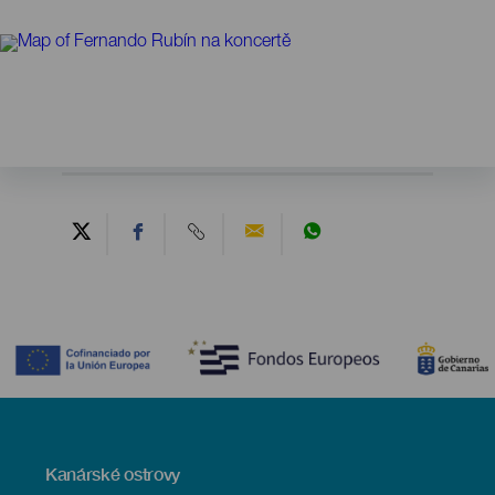
Contenido
Menú
Kanárské ostrovy
Footer