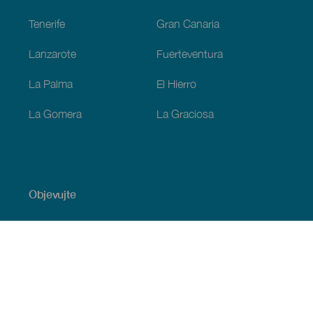
Tenerife
Gran Canaria
Lanzarote
Fuerteventura
La Palma
El Hierro
La Gomera
La Graciosa
Objevujte
Pobřeží a pláž
Okružní plavby
Gastronomie
Všechny články