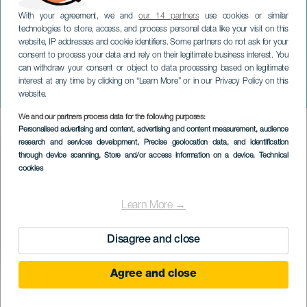
With your agreement, we and
our 14 partners
use cookies or similar
technologies to store, access, and process personal data like your visit on this
website, IP addresses and cookie identifiers. Some partners do not ask for your
consent to process your data and rely on their legitimate business interest. You
can withdraw your consent or object to data processing based on legitimate
TENERIFE
interest at any time by clicking on “Learn More” or in our Privacy Policy on this
Fernando Rubín na koncertě
website.
We and our partners process data for the following purposes:
Imagen
Personalised advertising and content, advertising and content measurement, audience
Listado
research and services development
, Precise geolocation data, and identification
through device scanning
, Store and/or access information on a device
, Technical
cookies
Learn More →
Disagree and close
Agree and close
PROBĚHLÉ AKCE