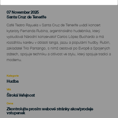
07 November 2025
Localidad
Santa Cruz de Tenerife
Descripción
Café Teatro Rayuela v Santa Cruz de Tenerife uvádí koncert
del
kytaristy Fernanda Rubina, argentinského hudebníka, který
evento
vystudoval Národní konzervatoř Carlos López Buchardo a má
rozsáhlou kariéru v oblasti tanga, jazzu a populární hudby. Rubin,
zakladatel Trío Pantango, s nímž cestoval po Evropě a Spojených
státech, spojuje techniku a citlivost ve stylu, který spojuje tradici a
modernu.
Kategorie
Categoría
Hudba
del
evento
Věk
Edad
Široká Veřejnost
Recomendada
Cena
Zkontrolujte prosím webové stránky akce/prodeje
vstupenek