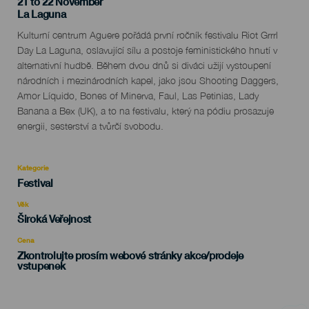
21 to 22 November
Localidad
La Laguna
Descripción
Kulturní centrum Aguere pořádá první ročník festivalu Riot Grrrl
del
Day La Laguna, oslavující sílu a postoje feministického hnutí v
evento
alternativní hudbě. Během dvou dnů si diváci užijí vystoupení
národních i mezinárodních kapel, jako jsou Shooting Daggers,
Amor Líquido, Bones of Minerva, Faul, Las Petinias, Lady
Banana a Bex (UK), a to na festivalu, který na pódiu prosazuje
energii, sesterství a tvůrčí svobodu.
Kategorie
Categoría
Festival
del
evento
Věk
Edad
Široká Veřejnost
Recomendada
Cena
Zkontrolujte prosím webové stránky akce/prodeje
vstupenek