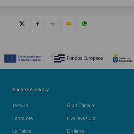
Contenido
Menú
Kanárské ostrovy
Footer
Tenerife
Gran Canaria
Lanzarote
Fuerteventura
La Palma
El Hierro