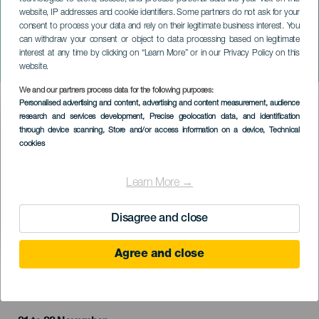
website, IP addresses and cookie identifiers. Some partners do not ask for your
consent to process your data and rely on their legitimate business interest. You
can withdraw your consent or object to data processing based on legitimate
TENERIFE
interest at any time by clicking on “Learn More” or in our Privacy Policy on this
Festival Riot Grrrl Day
website.
We and our partners process data for the following purposes:
Imagen
Personalised advertising and content, advertising and content measurement, audience
Listado
research and services development
, Precise geolocation data, and identification
through device scanning
, Store and/or access information on a device
, Technical
cookies
Learn More →
Disagree and close
Agree and close
PROBĚHLÉ AKCE