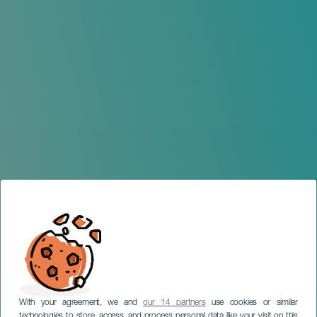
With your agreement, we and
our 14 partners
use cookies or similar
technologies to store, access, and process personal data like your visit on this