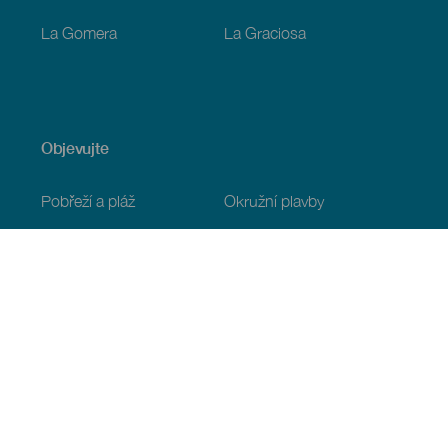
La Gomera
La Graciosa
Objevujte
Pobřeží a pláž
Okružní plavby
Gastronomie
Všechny články
Praktické informace
Program
Podnebí