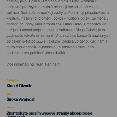
nástroji, jako je pila a kempingová židle. Dudy vyrobené z
opětovně použitých materiálů přinášejí melodie naší země,
zatímco lžíce a pánev replikují zvuky a připomínají představivost a
kreativitu našich lidí proměnit cokoli v hudební objekt, zejména v
dobách chudoby, krize a zoufalství. Fetén Fetén je mnohem víc
než jen hudební projekt Jorgeho Arribase a Diega Galaze; je to
jazyk duše vytvořené harmonií. Více než tisíc koncertů nabízených
po celém světě potvrzuje trajektorii Diega a Jorgeho, kteří nám s
touto show nabízejí dynamickou a zábavnou cestu naší
podstatou pro potěšení všech diváků.
Více informací na: fetenfeten.net“."
Kategorie
Categoría
Kino A Divadlo
del
evento
Věk
Edad
Široká Veřejnost
Recomendada
Cena
Zkontrolujte prosím webové stránky akce/prodeje
vstupenek