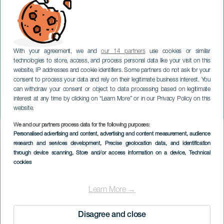
With your agreement, we and
our 14 partners
use cookies or similar
technologies to store, access, and process personal data like your visit on this
website, IP addresses and cookie identifiers. Some partners do not ask for your
consent to process your data and rely on their legitimate business interest. You
can withdraw your consent or object to data processing based on legitimate
TENERIFE
interest at any time by clicking on “Learn More” or in our Privacy Policy on this
Fetén Fetém
website.
We and our partners process data for the following purposes:
Imagen
Personalised advertising and content, advertising and content measurement, audience
Listado
research and services development
, Precise geolocation data, and identification
through device scanning
, Store and/or access information on a device
, Technical
cookies
Learn More →
Disagree and close