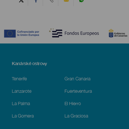
Contenido
Menú
Kanárské ostrovy
Footer
Tenerife
Gran Canaria
Lanzarote
Fuerteventura
La Palma
El Hierro
La Gomera
La Graciosa