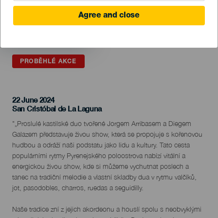
Agree and close
PROBĚHLÉ AKCE
22 June 2024
Localidad
San Cristóbal de La Laguna
Descripción
"„Proslulé kastilské duo tvořené Jorgem Arribasem a Diegem
del
Galazem představuje živou show, která se propojuje s kořenovou
evento
hudbou a odráží naši podstatu jako lidu a kultury. Tato cesta
populárními rytmy Pyrenejského poloostrova nabízí vitální a
energickou živou show, kde si můžeme vychutnat poslech a
tanec na tradiční melodie a vlastní skladby dua v rytmu valčíků,
jot, pasodobles, charros, ruedas a seguidilly.
Naše tradice zní z jejich akordeonu a houslí spolu s neobvyklými