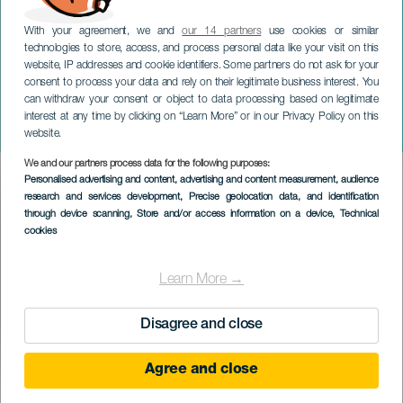
With your agreement, we and
our 14 partners
use cookies or similar
technologies to store, access, and process personal data like your visit on this
website, IP addresses and cookie identifiers. Some partners do not ask for your
consent to process your data and rely on their legitimate business interest. You
TENERIFE
can withdraw your consent or object to data processing based on legitimate
Filharmonický orchestr
interest at any time by clicking on “Learn More” or in our Privacy Policy on this
Monte Carlo
website.
We and our partners process data for the following purposes:
Imagen
Personalised advertising and content, advertising and content measurement, audience
Listado
research and services development
, Precise geolocation data, and identification
through device scanning
, Store and/or access information on a device
, Technical
cookies
Learn More →
Disagree and close
Agree and close
PROBĚHLÉ AKCE