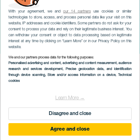
With your agreement, we and
our 14 partners
use cookies or similar
technologies to store, access, and process personal data like your visit on this
website, IP addresses and cookie identifiers. Some partners do not ask for your
consent to process your data and rely on their legitimate business interest. You
can withdraw your consent or object to data processing based on legitimate
TENERIFE
interest at any time by clicking on “Learn More” or in our Privacy Policy on this
Fleurs
website.
We and our partners process data for the following purposes:
Imagen
Personalised advertising and content, advertising and content measurement, audience
Listado
research and services development
, Precise geolocation data, and identification
through device scanning
, Store and/or access information on a device
, Technical
cookies
Learn More →
Disagree and close
PROBĚHLÉ AKCE
Agree and close
20 April 2023