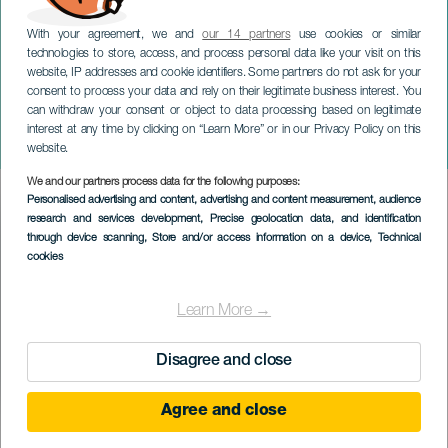
With your agreement, we and
our 14 partners
use cookies or similar
technologies to store, access, and process personal data like your visit on this
website, IP addresses and cookie identifiers. Some partners do not ask for your
consent to process your data and rely on their legitimate business interest. You
can withdraw your consent or object to data processing based on legitimate
TENERIFE
interest at any time by clicking on “Learn More” or in our Privacy Policy on this
Frida: ¡Viva la Vida!
website.
We and our partners process data for the following purposes:
Imagen
Personalised advertising and content, advertising and content measurement, audience
Listado
research and services development
, Precise geolocation data, and identification
through device scanning
, Store and/or access information on a device
, Technical
cookies
Learn More →
Disagree and close
Agree and close
PROBĚHLÉ AKCE