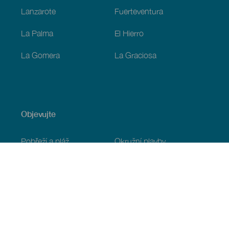
Lanzarote
Fuerteventura
La Palma
El Hierro
La Gomera
La Graciosa
Objevujte
Pobřeží a pláž
Okružní plavby
Gastronomie
Všechny články
Praktické informace