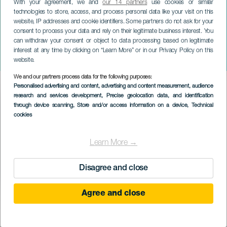
With your agreement, we and
our 14 partners
use cookies or similar
technologies to store, access, and process personal data like your visit on this
website, IP addresses and cookie identifiers. Some partners do not ask for your
consent to process your data and rely on their legitimate business interest. You
TENERIFE
can withdraw your consent or object to data processing based on legitimate
«Indoor Generation», María
interest at any time by clicking on “Learn More” or in our Privacy Policy on this
Toledo
website.
We and our partners process data for the following purposes:
Imagen
Personalised advertising and content, advertising and content measurement, audience
Listado
research and services development
, Precise geolocation data, and identification
through device scanning
, Store and/or access information on a device
, Technical
cookies
Learn More →
Disagree and close
Agree and close
PROBĚHLÉ AKCE