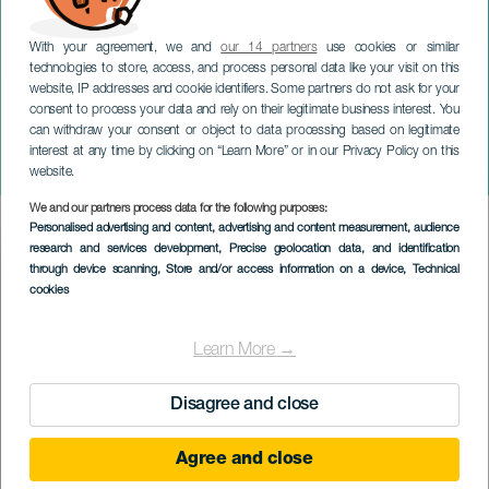
With your agreement, we and
our 14 partners
use cookies or similar
technologies to store, access, and process personal data like your visit on this
website, IP addresses and cookie identifiers. Some partners do not ask for your
consent to process your data and rely on their legitimate business interest. You
can withdraw your consent or object to data processing based on legitimate
TENERIFE
interest at any time by clicking on “Learn More” or in our Privacy Policy on this
Institucionální zápas
website.
We and our partners process data for the following purposes:
Imagen
Personalised advertising and content, advertising and content measurement, audience
Listado
research and services development
, Precise geolocation data, and identification
through device scanning
, Store and/or access information on a device
, Technical
cookies
Learn More →
Disagree and close
Agree and close