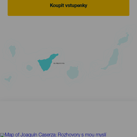
Koupit vstupenky
TENERIFE