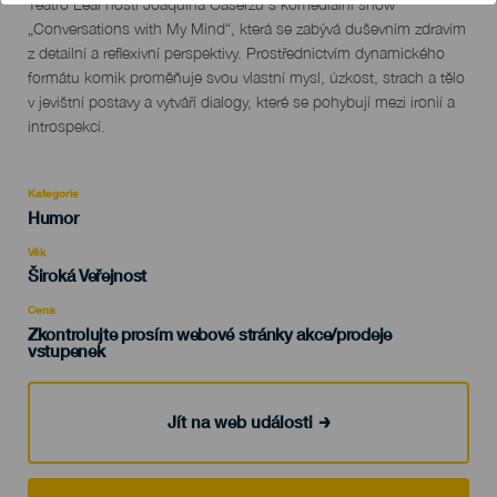
Descripción
Teatro Leal hostí Joaquína Caserzu s komediální show
del
„Conversations with My Mind“, která se zabývá duševním zdravím
evento
z detailní a reflexivní perspektivy. Prostřednictvím dynamického
formátu komik proměňuje svou vlastní mysl, úzkost, strach a tělo
v jevištní postavy a vytváří dialogy, které se pohybují mezi ironií a
introspekcí.
Kategorie
Categoría
Humor
del
evento
Věk
Edad
Široká Veřejnost
Recomendada
Cena
Zkontrolujte prosím webové stránky akce/prodeje
vstupenek
Jít na web události