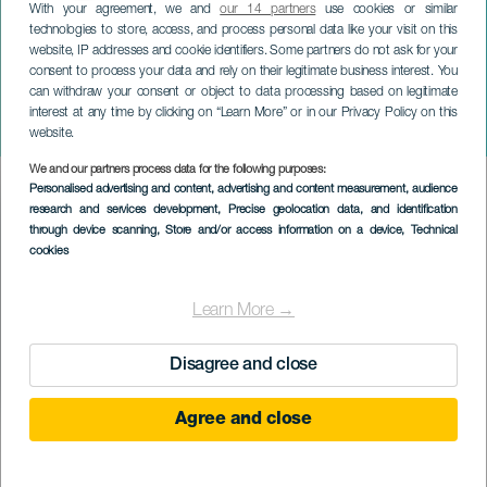
With your agreement, we and
our 14 partners
use cookies or similar
technologies to store, access, and process personal data like your visit on this
website, IP addresses and cookie identifiers. Some partners do not ask for your
consent to process your data and rely on their legitimate business interest. You
TENERIFE
can withdraw your consent or object to data processing based on legitimate
Joaquín Caserza: Rozhovory
interest at any time by clicking on “Learn More” or in our Privacy Policy on this
s mou myslí
website.
We and our partners process data for the following purposes:
Imagen
Personalised advertising and content, advertising and content measurement, audience
Listado
research and services development
, Precise geolocation data, and identification
through device scanning
, Store and/or access information on a device
, Technical
cookies
Learn More →
Disagree and close
Agree and close
08 November 2026
Localidad
La Laguna