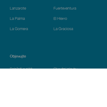
Lanzarote
Fuerteventura
La Palma
El Hierro
La Gomera
La Graciosa
Objevujte
Pobřeží a pláž
Okružní plavby
Gastronomie
Všechny články
Praktické informace