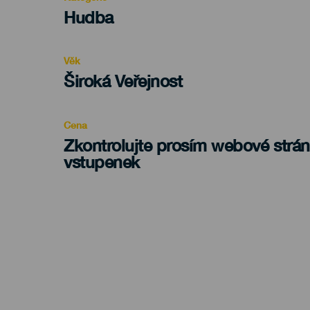
Categoría
Hudba
del
evento
Věk
Edad
Široká Veřejnost
Recomendada
Cena
Zkontrolujte prosím webové strá
vstupenek