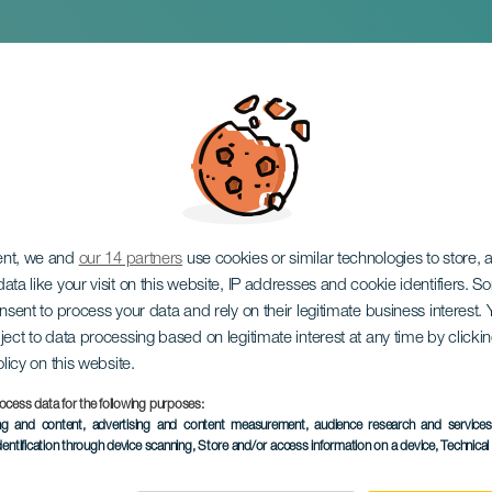
eon a Rocío Ignacio 
ent, we and
our 14 partners
use cookies or similar technologies to store,
ata like your visit on this website, IP addresses and cookie identifiers. 
onsent to process your data and rely on their legitimate business interest
ject to data processing based on legitimate interest at any time by click
olicy on this website.
ocess data for the following purposes:
PROBĚHLÉ AKCE
ing and content, advertising and content measurement, audience research and service
dentification through device scanning
, Store and/or access information on a device
, Technica
25 April 2025