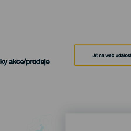
Jít na web událost
nky akce/prodeje