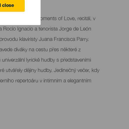
e
 close
rias uvádí Best Moments of Love, recitál, v
a Rocío Ignacio a tenorista Jorge de León
provodu klavíristy Juana Francisca Parry.
avede diváky na cestu přes některé z
univerzální lyrické hudby s představeními
é utvářely dějiny hudby. Jedinečný večer, kdy
erního repertoáru v intimním a elegantním