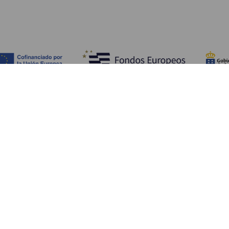
Objevujte
Pr
Pobřeží a pláž
Okružní plavby
Pr
Gastronomie
Všechny články
Ja
Kd