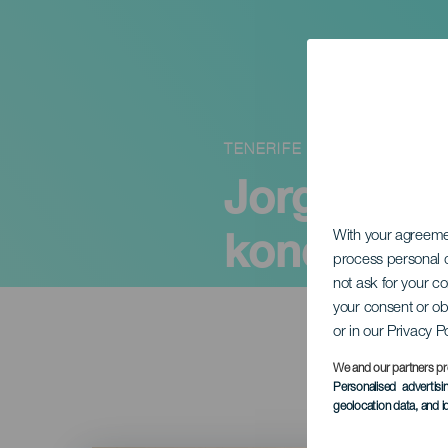
TENERIFE
Jorge de L
koncertě
With your agreem
process personal d
not ask for your c
your consent or ob
or in our Privacy P
We and our partners pr
Personalised advertis
geolocation data, and i