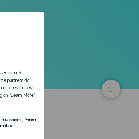
na
 access, and
Some partners do
. You can withdraw
ing on “Learn More”
s development
, Precise
l cookies