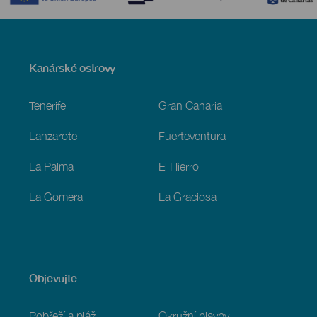
Menú
Kanárské ostrovy
Footer
Tenerife
Gran Canaria
Lanzarote
Fuerteventura
La Palma
El Hierro
La Gomera
La Graciosa
Objevujte
Pobřeží a pláž
Okružní plavby