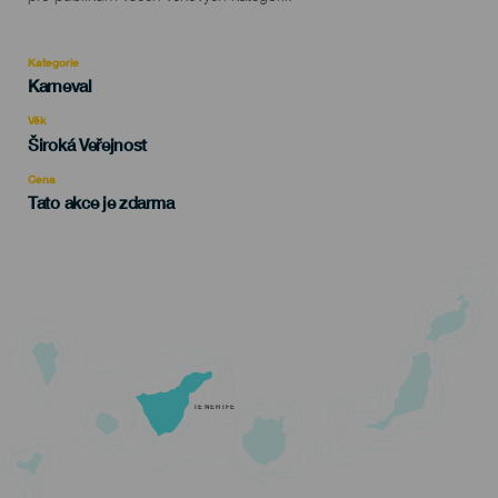
Kategorie
Categoría
Karneval
del
evento
Věk
Edad
Široká Veřejnost
Recomendada
Cena
Tato akce je zdarma
TENERIFE