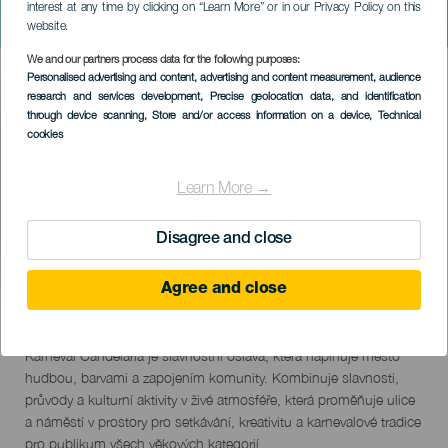
interest at any time by clicking on “Learn More” or in our Privacy Policy on this
Karneval Candelaria
website.
We and our partners process data for the following purposes:
Imagen
Personalised advertising and content, advertising and content measurement, audience
Listado
research and services development
, Precise geolocation data, and identification
through device scanning
, Store and/or access information on a device
, Technical
cookies
Learn More →
Disagree and close
Agree and close
February 2027
Localidad
Candelaria
Descripción
Karneval Candelaria je slavnostní oslava, která naplňuje město
del
hudbou, barvami a zapojením komunity. Kombinuje slavnosti,
evento
průvody a kulturní aktivity v živé atmosféře, která proměňuje ulice
a náměstí v prostory pro setkávání, kreativitu a karnevalové tradice
pro publikum všech věkových kategorií.