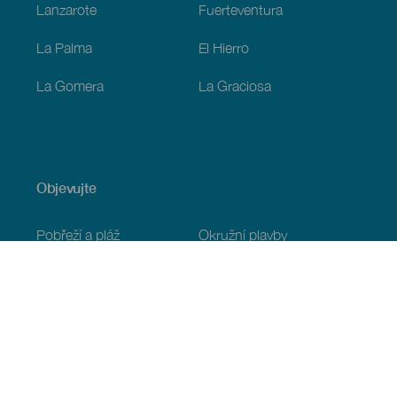
Lanzarote
Fuerteventura
La Palma
El Hierro
La Gomera
La Graciosa
Objevujte
Pobřeží a pláž
Okružní plavby
Gastronomie
Všechny články
Praktické informace