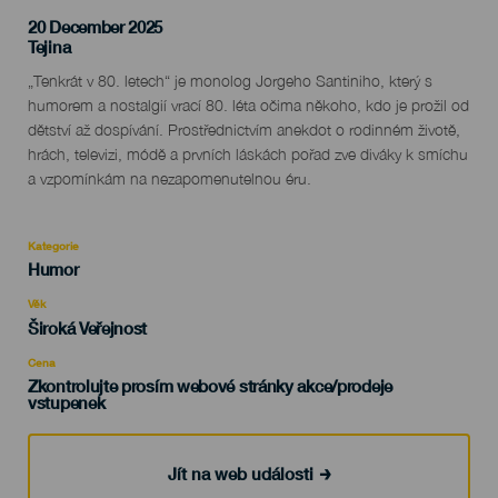
20 December 2025
Localidad
Tejina
Descripción
„Tenkrát v 80. letech“ je monolog Jorgeho Santiniho, který s
del
humorem a nostalgií vrací 80. léta očima někoho, kdo je prožil od
evento
dětství až dospívání. Prostřednictvím anekdot o rodinném životě,
hrách, televizi, módě a prvních láskách pořad zve diváky k smíchu
a vzpomínkám na nezapomenutelnou éru.
Kategorie
Categoría
Humor
del
evento
Věk
Edad
Široká Veřejnost
Recomendada
Cena
Zkontrolujte prosím webové stránky akce/prodeje
vstupenek
Jít na web události