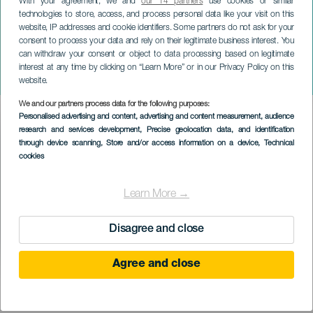
With your agreement, we and
our 14 partners
use cookies or similar
technologies to store, access, and process personal data like your visit on this
website, IP addresses and cookie identifiers. Some partners do not ask for your
consent to process your data and rely on their legitimate business interest. You
can withdraw your consent or object to data processing based on legitimate
TENERIFE
interest at any time by clicking on “Learn More” or in our Privacy Policy on this
Kdysi dávno v 80. letech
website.
We and our partners process data for the following purposes:
Imagen
Personalised advertising and content, advertising and content measurement, audience
Listado
research and services development
, Precise geolocation data, and identification
through device scanning
, Store and/or access information on a device
, Technical
cookies
Learn More →
Disagree and close
Agree and close
PROBĚHLÉ AKCE