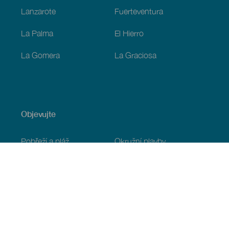
Lanzarote
Fuerteventura
La Palma
El Hierro
La Gomera
La Graciosa
Objevujte
Pobřeží a pláž
Okružní plavby
Gastronomie
Všechny články
Praktické informace