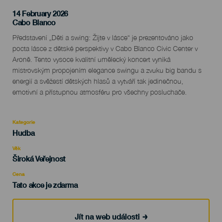
14 February 2026
Localidad
Cabo Blanco
Descripción
Představení „Děti a swing: Žijte v lásce“ je prezentováno jako
del
pocta lásce z dětské perspektivy v Cabo Blanco Civic Center v
evento
Aroně. Tento vysoce kvalitní umělecký koncert vyniká
mistrovským propojením elegance swingu a zvuku big bandu s
energií a svěžestí dětských hlasů a vytváří tak jedinečnou,
emotivní a přístupnou atmosféru pro všechny posluchače.
Kategorie
Categoría
Hudba
del
evento
Věk
Edad
Široká Veřejnost
Recomendada
Cena
Tato akce je zdarma
Jít na web události