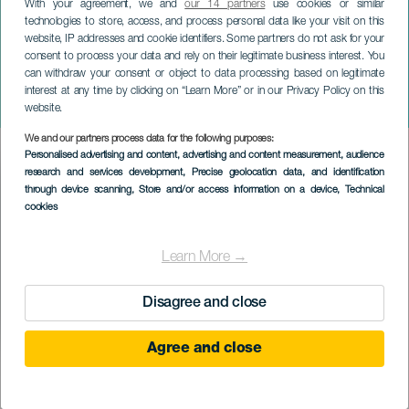
With your agreement, we and
our 14 partners
use cookies or similar
technologies to store, access, and process personal data like your visit on this
website, IP addresses and cookie identifiers. Some partners do not ask for your
consent to process your data and rely on their legitimate business interest. You
can withdraw your consent or object to data processing based on legitimate
TENERIFE
interest at any time by clicking on “Learn More” or in our Privacy Policy on this
Kids and Swing
website.
We and our partners process data for the following purposes:
Imagen
Personalised advertising and content, advertising and content measurement, audience
Listado
research and services development
, Precise geolocation data, and identification
through device scanning
, Store and/or access information on a device
, Technical
cookies
Learn More →
Disagree and close
Agree and close
PROBĚHLÉ AKCE