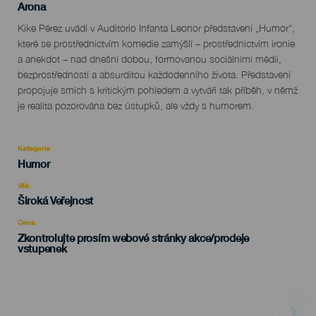
Localidad
Arona
Descripción
Kike Pérez uvádí v Auditorio Infanta Leonor představení „Humor“,
del
které se prostřednictvím komedie zamýšlí – prostřednictvím ironie
evento
a anekdot – nad dnešní dobou, formovanou sociálními médii,
bezprostředností a absurditou každodenního života. Představení
propojuje smích s kritickým pohledem a vytváří tak příběh, v němž
je realita pozorována bez ústupků, ale vždy s humorem.
Kategorie
Categoría
Humor
del
evento
Věk
Edad
Široká Veřejnost
Recomendada
Cena
Zkontrolujte prosím webové stránky akce/prodeje
vstupenek