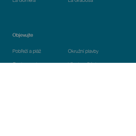
Objevujte
Pobřeží a pláž
Okružní plavby
Gastronomie
Všechny články
Praktické informace
Program
Podnebí
Jak se tam dostat
Kde jíst