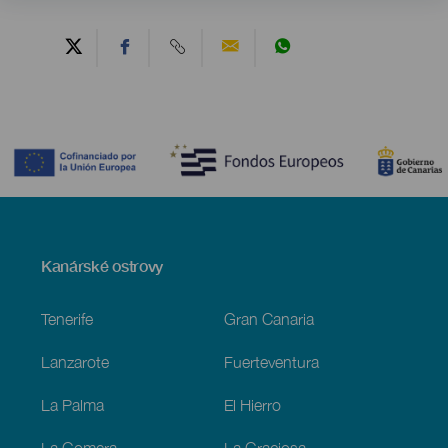
Contenido
Menú
Kanárské ostrovy
Footer
Tenerife
Gran Canaria
Lanzarote
Fuerteventura
La Palma
El Hierro
La Gomera
La Graciosa