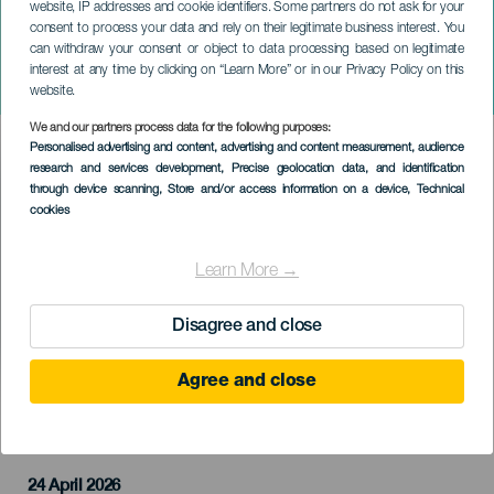
website, IP addresses and cookie identifiers. Some partners do not ask for your
consent to process your data and rely on their legitimate business interest. You
can withdraw your consent or object to data processing based on legitimate
TENERIFE
interest at any time by clicking on “Learn More” or in our Privacy Policy on this
Kike Pérez: Humor
website.
We and our partners process data for the following purposes:
Imagen
Personalised advertising and content, advertising and content measurement, audience
Listado
research and services development
, Precise geolocation data, and identification
through device scanning
, Store and/or access information on a device
, Technical
cookies
Learn More →
Disagree and close
Agree and close
PROBĚHLÉ AKCE
24 April 2026