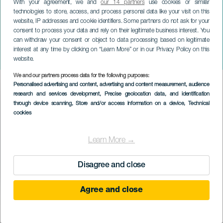
With your agreement, we and
our 14 partners
use cookies or similar
technologies to store, access, and process personal data like your visit on this
website, IP addresses and cookie identifiers. Some partners do not ask for your
consent to process your data and rely on their legitimate business interest. You
can withdraw your consent or object to data processing based on legitimate
TENERIFE
interest at any time by clicking on “Learn More” or in our Privacy Policy on this
Kiko Ruiz z Kuby na koncertě
website.
We and our partners process data for the following purposes:
Imagen
Personalised advertising and content, advertising and content measurement, audience
Listado
research and services development
, Precise geolocation data, and identification
through device scanning
, Store and/or access information on a device
, Technical
cookies
Learn More →
Disagree and close
Agree and close
PROBĚHLÉ AKCE