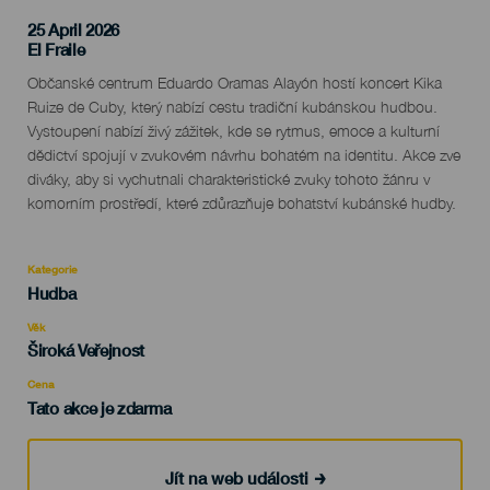
25 April 2026
Localidad
El Fraile
Descripción
Občanské centrum Eduardo Oramas Alayón hostí koncert Kika
del
Ruize de Cuby, který nabízí cestu tradiční kubánskou hudbou.
evento
Vystoupení nabízí živý zážitek, kde se rytmus, emoce a kulturní
dědictví spojují v zvukovém návrhu bohatém na identitu. Akce zve
diváky, aby si vychutnali charakteristické zvuky tohoto žánru v
komorním prostředí, které zdůrazňuje bohatství kubánské hudby.
Kategorie
Categoría
Hudba
del
evento
Věk
Edad
Široká Veřejnost
Recomendada
Cena
Tato akce je zdarma
Jít na web události