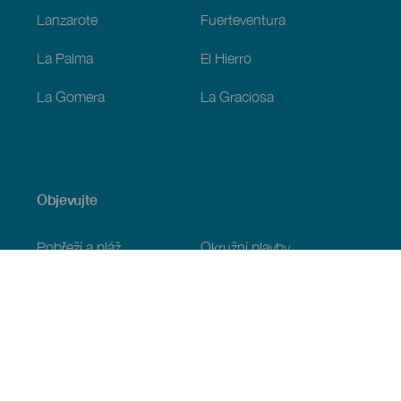
Lanzarote
Fuerteventura
La Palma
El Hierro
La Gomera
La Graciosa
Objevujte
Pobřeží a pláž
Okružní plavby
Gastronomie
Všechny články
Praktické informace