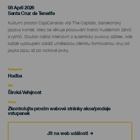
08 April 2026
Localidad
Santa Cruz de Tenerife
Descripción
Kulturní prostor CajaCanarias vítá The Capitals, barcelonský
del
jazzový kvintet, který se věnuje posouvání hranic hudebních žánrů
evento
a rytmů. Soubor nabízí intenzivní a autentický zvukový zážitek, kde
každé vystoupení odráží uměleckou identitu formovanou vlivy od
jazyka jazzu až po rockové prvky.
Kategorie
Categoría
Hudba
del
evento
Věk
Edad
Široká Veřejnost
Recomendada
Cena
Zkontrolujte prosím webové stránky akce/prodeje
vstupenek
Jít na web události