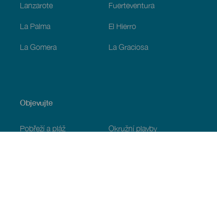
Lanzarote
Fuerteventura
La Palma
El Hierro
La Gomera
La Graciosa
Objevujte
Pobřeží a pláž
Okružní plavby
Gastronomie
Všechny články
Praktické informace