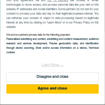
With your agreement, we and
our 14 partners
use cookies or similar
technologies to store, access, and process personal data like your visit on this
website, IP addresses and cookie identifiers. Some partners do not ask for your
consent to process your data and rely on their legitimate business interest. You
can withdraw your consent or object to data processing based on legitimate
TENERIFE
interest at any time by clicking on “Learn More” or in our Privacy Policy on this
Koncert Capitals
website.
We and our partners process data for the following purposes:
Imagen
Personalised advertising and content, advertising and content measurement, audience
Listado
research and services development
, Precise geolocation data, and identification
through device scanning
, Store and/or access information on a device
, Technical
cookies
Learn More →
Disagree and close
Agree and close
PROBĚHLÉ AKCE