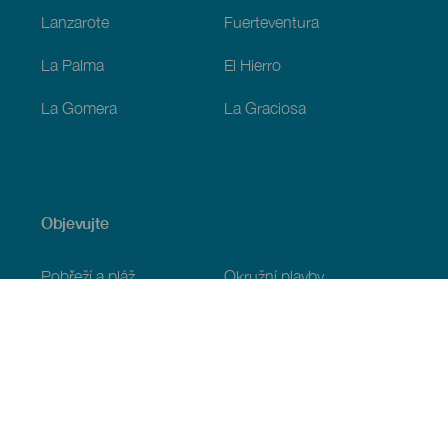
Lanzarote
Fuerteventura
La Palma
El Hierro
La Gomera
La Graciosa
Objevujte
Pobřeží a pláž
Okružní plavby
Gastronomie
Všechny články
Praktické informace