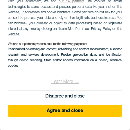
With your agreement, we and
our 14 partners
use cookies or similar
technologies to store, access, and process personal data like your visit on this
website, IP addresses and cookie identifiers. Some partners do not ask for your
consent to process your data and rely on their legitimate business interest. You
TENERIFE
can withdraw your consent or object to data processing based on legitimate
Koncert Nepředvídatelného
interest at any time by clicking on “Learn More” or in our Privacy Policy on this
kvarteta
website.
We and our partners process data for the following purposes:
Imagen
Personalised advertising and content, advertising and content measurement, audience
Listado
research and services development
, Precise geolocation data, and identification
through device scanning
, Store and/or access information on a device
, Technical
cookies
Learn More →
Disagree and close
Agree and close
PROBĚHLÉ AKCE