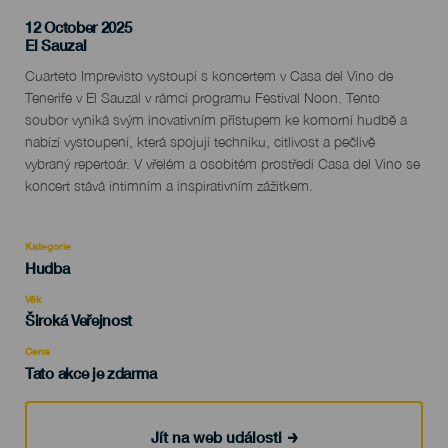
12 October 2025
Localidad
El Sauzal
Descripción
Cuarteto Imprevisto vystoupí s koncertem v Casa del Vino de
del
Tenerife v El Sauzal v rámci programu Festival Noon. Tento
evento
soubor vyniká svým inovativním přístupem ke komorní hudbě a
nabízí vystoupení, která spojují techniku, citlivost a pečlivě
vybraný repertoár. V vřelém a osobitém prostředí Casa del Vino se
koncert stává intimním a inspirativním zážitkem.
Kategorie
Categoría
Hudba
del
evento
Věk
Edad
Široká Veřejnost
Recomendada
Cena
Tato akce je zdarma
Jít na web události