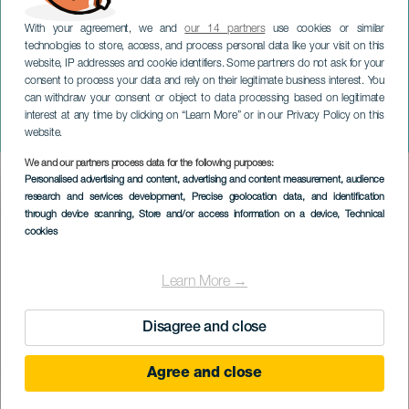
With your agreement, we and
our 14 partners
use cookies or similar
technologies to store, access, and process personal data like your visit on this
website, IP addresses and cookie identifiers. Some partners do not ask for your
consent to process your data and rely on their legitimate business interest. You
TENERIFE
can withdraw your consent or object to data processing based on legitimate
La Movida, El Musical de los
interest at any time by clicking on “Learn More” or in our Privacy Policy on this
80. Tenerife
website.
We and our partners process data for the following purposes:
Imagen
Personalised advertising and content, advertising and content measurement, audience
Listado
research and services development
, Precise geolocation data, and identification
through device scanning
, Store and/or access information on a device
, Technical
cookies
Learn More →
Disagree and close
Agree and close