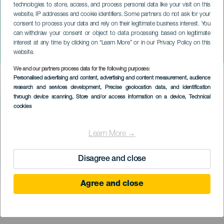
technologies to store, access, and process personal data like your visit on this
website, IP addresses and cookie identifiers. Some partners do not ask for your
consent to process your data and rely on their legitimate business interest. You
can withdraw your consent or object to data processing based on legitimate
TENERIFE
interest at any time by clicking on “Learn More” or in our Privacy Policy on this
Láska k Phaedře
website.
We and our partners process data for the following purposes:
Imagen
Personalised advertising and content, advertising and content measurement, audience
Listado
research and services development
, Precise geolocation data, and identification
through device scanning
, Store and/or access information on a device
, Technical
cookies
Learn More →
Disagree and close
Agree and close
PROBĚHLÉ AKCE