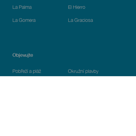
La Palma
El Hierro
La Gomera
La Graciosa
Objevujte
Pobřeží a pláž
Okružní plavby
Gastronomie
Všechny články
Praktické informace
Program
Podnebí