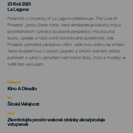
23 Kvě 2025
Localidad
La Laguna
Descripción
Paraninfo z University of La Laguna představuje „The Love of
del
Phaedra“, poctu Sarah Kane, která reinterpretuje klasický mýtus
evento
prostřednictvím syrové a současné perspektivy. Hra zkoumá
touhu, úpadek a násilí uvnitř zkorodované společnosti, kde
Phaedra, pohlcená zakázanou vášní, vede svou rodinu ke zničení.
Tento divadelní kus s ostrým jazykem a silnými scénami otřásá
publikem a vybízí k zamyšlení nad hranicí lásky, moci a morálky ve
světě bez vykoupení.
Kategorie
Categoría
Kino A Divadlo
del
evento
Věk
Edad
Široká Veřejnost
Recomendada
Cena
Zkontrolujte prosím webové stránky akce/prodeje
vstupenek