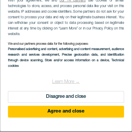
With your agreement, we and
our 14 partners
use cookies or similar
technologies to store, access, and process personal data like your visit on this
website, IP addresses and cookie identifiers. Some partners do not ask for your
consent to process your data and rely on their legitimate business interest. You
can withdraw your consent or object to data processing based on legitimate
TENERIFE
interest at any time by clicking on “Learn More” or in our Privacy Policy on this
Lia Kali na koncertě
website.
We and our partners process data for the following purposes:
Imagen
Personalised advertising and content, advertising and content measurement, audience
Listado
research and services development
, Precise geolocation data, and identification
through device scanning
, Store and/or access information on a device
, Technical
cookies
Learn More →
Disagree and close
Agree and close
PROBĚHLÉ AKCE