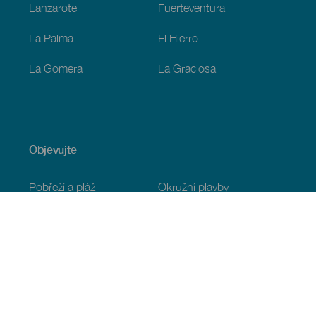
Lanzarote
Fuerteventura
La Palma
El Hierro
La Gomera
La Graciosa
Objevujte
Pobřeží a pláž
Okružní plavby
Gastronomie
Všechny články
Praktické informace