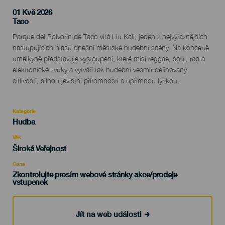
01 Kvě 2026
Localidad
Taco
Descripción
Parque del Polvorín de Taco vítá Liu Kali, jeden z nejvýraznějších
del
nastupujících hlasů dnešní městské hudební scény. Na koncertě
evento
umělkyně představuje vystoupení, které mísí reggae, soul, rap a
elektronické zvuky a vytváří tak hudební vesmír definovaný
citlivostí, silnou jevištní přítomností a upřímnou lyrikou.
Kategorie
Categoría
Hudba
del
evento
Věk
Edad
Široká Veřejnost
Recomendada
Cena
Zkontrolujte prosím webové stránky akce/prodeje
vstupenek
Jít na web události