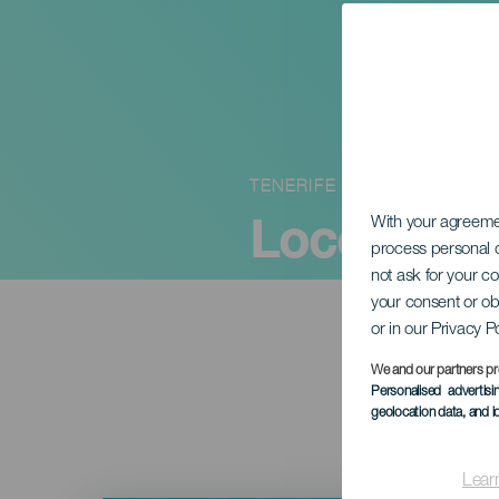
TENERIFE
Loco Bon
With your agreem
process personal d
not ask for your c
your consent or ob
or in our Privacy P
We and our partners pr
Personalised advertis
geolocation data, and i
Lear