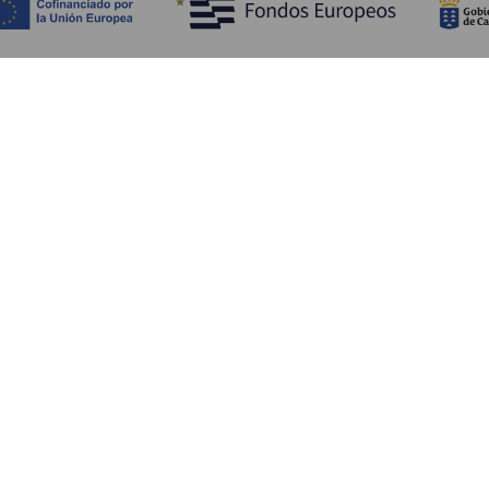
Objevujte
Pr
Pobřeží a pláž
Okružní plavby
Pr
Gastronomie
Všechny články
Ja
Kd
Sl