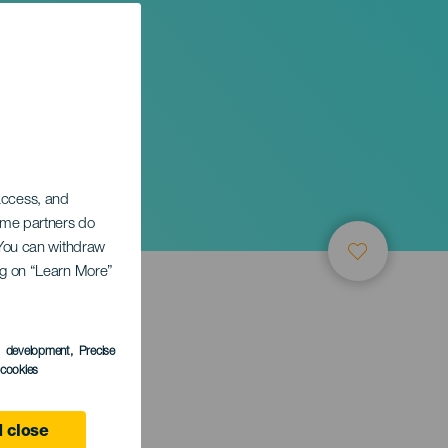
 access, and
Some partners do
. You can withdraw
ing on “Learn More”
s development
, Precise
l cookies
e
 close