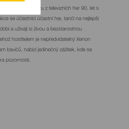
 kombinuje zábavu z televizních her 90. let s
kce se účastníci účastní her, tančí na nejlepší
obí a užívají si živou a bezstarostnou
ehož hostitelem je nepředvídatelný Xenon
 bavičů, nabízí jedinečný zážitek, kde se
ra pozornosti.