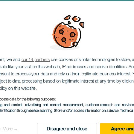
go
ent, we and
our 14 partners
use cookies or similar technologies to store,
ata like your visit on this website, IP addresses and cookie identifiers. 
onsent to process your data and rely on their legitimate business interest
ject to data processing based on legitimate interest at any time by click
olicy on this website.
ocess data for the following purposes:
PROBĚHLÉ AKCE
ing and content, advertising and content measurement, audience research and service
dentification through device scanning
, Store and/or access information on a device
, Technica
01 Kvě 2026
Localidad
Santa Cruz de Tenerif
n More →
Disagree and close
Agree and