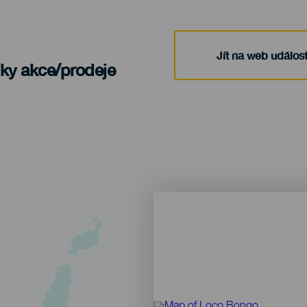
Jít na web událost
nky akce/prodeje