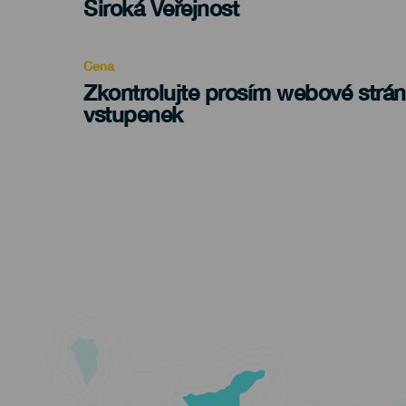
Edad
Široká Veřejnost
Recomendada
Cena
Zkontrolujte prosím webové strá
vstupenek