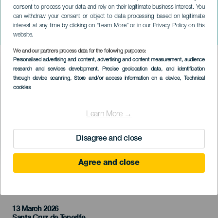
consent to process your data and rely on their legitimate business interest. You
TENERIFE
can withdraw your consent or object to data processing based on legitimate
Lucho RK a La Pantera na
interest at any time by clicking on “Learn More” or in our Privacy Policy on this
koncertě
website.
We and our partners process data for the following purposes:
Imagen
Personalised advertising and content, advertising and content measurement, audience
Listado
research and services development
, Precise geolocation data, and identification
through device scanning
, Store and/or access information on a device
, Technical
cookies
Learn More →
Disagree and close
Agree and close
PROBĚHLÉ AKCE
13 March 2026
Localidad
Santa Cruz de Tenerife