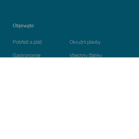
Objevujte
Pobřeží a pláž
Okružní plavby
Gastronomie
Všechny články
Praktické informace
Program
Podnebí
Jak se tam dostat
Kde jíst
Kde se ubytovat
Souostroví