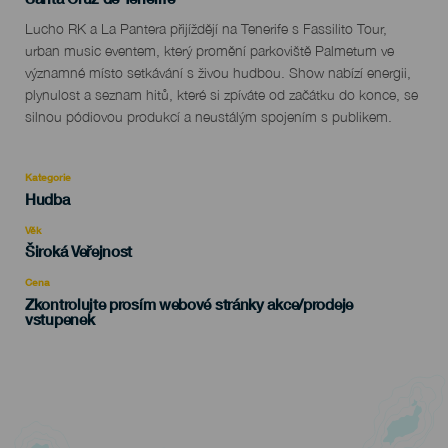
Descripción
Lucho RK a La Pantera přijíždějí na Tenerife s Fassilito Tour,
del
urban music eventem, který promění parkoviště Palmetum ve
evento
významné místo setkávání s živou hudbou. Show nabízí energii,
plynulost a seznam hitů, které si zpíváte od začátku do konce, se
silnou pódiovou produkcí a neustálým spojením s publikem.
Kategorie
Categoría
Hudba
del
evento
Věk
Edad
Široká Veřejnost
Recomendada
Cena
Zkontrolujte prosím webové stránky akce/prodeje
vstupenek