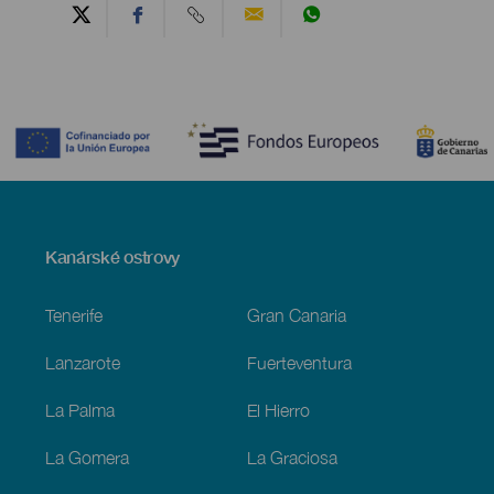
Contenido
Menú
Kanárské ostrovy
Footer
Tenerife
Gran Canaria
Lanzarote
Fuerteventura
La Palma
El Hierro
La Gomera
La Graciosa