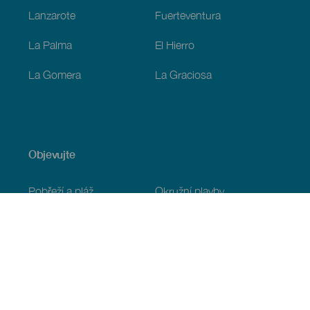
Lanzarote
Fuerteventura
La Palma
El Hierro
La Gomera
La Graciosa
Objevujte
Pobřeží a pláž
Okružní plavby
Gastronomie
Všechny články
Praktické informace