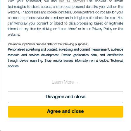
With your agreement, we and
our 14 partners
use cookies or similar
technologies to store, access, and process personal data like your visit on this
website, IP addresses and cookie identifiers. Some partners do not ask for your
consent to process your data and rely on their legitimate business interest. You
can withdraw your consent or object to data processing based on legitimate
TENERIFE
interest at any time by clicking on “Learn More” or in our Privacy Policy on this
Mahmud a nejen Mahmud
website.
We and our partners process data for the following purposes:
Imagen
Personalised advertising and content, advertising and content measurement, audience
Listado
research and services development
, Precise geolocation data, and identification
through device scanning
, Store and/or access information on a device
, Technical
cookies
Learn More →
Disagree and close
Agree and close
PROBĚHLÉ AKCE