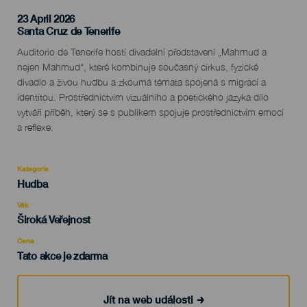
23 April 2026
Localidad
Santa Cruz de Tenerife
Descripción
Auditorio de Tenerife hostí divadelní představení „Mahmud a
del
nejen Mahmud“, které kombinuje současný cirkus, fyzické
evento
divadlo a živou hudbu a zkoumá témata spojená s migrací a
identitou. Prostřednictvím vizuálního a poetického jazyka dílo
vytváří příběh, který se s publikem spojuje prostřednictvím emocí
a reflexe.
Kategorie
Categoría
Hudba
del
evento
Věk
Edad
Široká Veřejnost
Recomendada
Cena
Tato akce je zdarma
Jít na web události