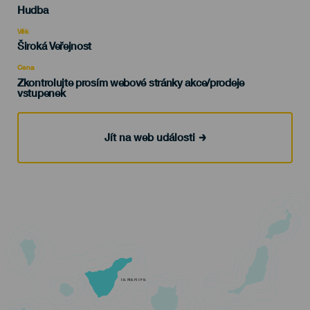
Categoría
Hudba
del
evento
Věk
Edad
Široká Veřejnost
Recomendada
Cena
Zkontrolujte prosím webové stránky akce/prodeje
vstupenek
Jít na web události
TENERIFE