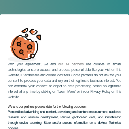
With your agreement, we and
our 14 partners
use cookies or similar
technologies to store, access, and process personal data like your visit on this
website, IP addresses and cookie identifiers. Some partners do not ask for your
consent to process your data and rely on their legitimate business interest. You
can withdraw your consent or object to data processing based on legitimate
TENERIFE
interest at any time by clicking on “Learn More” or in our Privacy Policy on this
Mambisa
website.
We and our partners process data for the following purposes:
Imagen
Personalised advertising and content, advertising and content measurement, audience
Listado
research and services development
, Precise geolocation data, and identification
through device scanning
, Store and/or access information on a device
, Technical
cookies