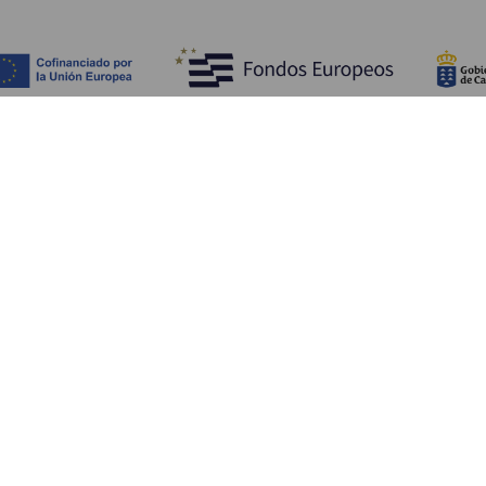
Objevujte
Pr
Pobřeží a pláž
Okružní plavby
Pr
Gastronomie
Všechny články
Ja
Kd
Sl