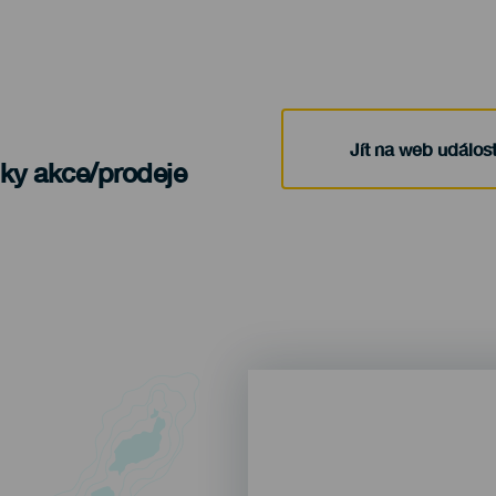
Jít na web událost
nky akce/prodeje