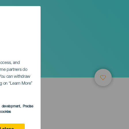
ertě
 access, and
Some partners do
. You can withdraw
ing on “Learn More”
s development
, Precise
l cookies
e