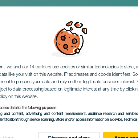
ira da Costa na konc
ent, we and
our 14 partners
use cookies or similar technologies to store,
ata like your visit on this website, IP addresses and cookie identifiers. 
onsent to process your data and rely on their legitimate business interest
ject to data processing based on legitimate interest at any time by click
olicy on this website.
ocess data for the following purposes:
PROBĚHLÉ AKCE
ing and content, advertising and content measurement, audience research and service
dentification through device scanning
, Store and/or access information on a device
, Technica
16 Kvě 2025
Localidad
Santa Cruz de Tenerif