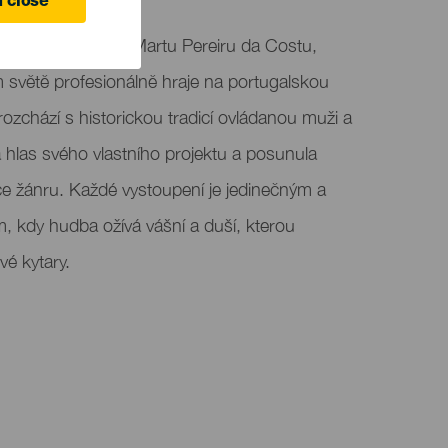
 close
arias představuje Martu Pereiru da Costu,
m světě profesionálně hraje na portugalskou
rozchází s historickou tradicí ovládanou muži a
a hlas svého vlastního projektu a posunula
ice žánru. Každé vystoupení je jedinečným a
, kdy hudba ožívá vášní a duší, kterou
vé kytary.