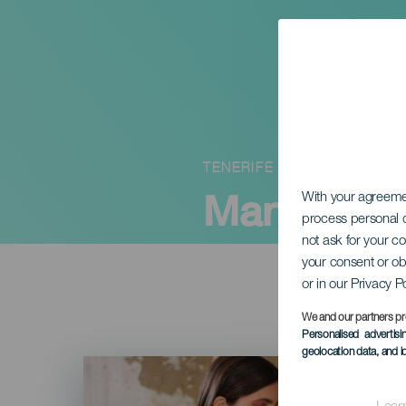
TENERIFE
Marta Pere
With your agreem
process personal d
not ask for your c
your consent or ob
or in our Privacy P
We and our partners pr
Personalised advertis
geolocation data, and i
Imagen
Listado