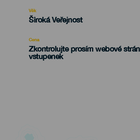
evento
Věk
Edad
Široká Veřejnost
Recomendada
Cena
Zkontrolujte prosím webové strá
vstupenek