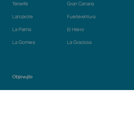
Tenerife
Gran Canaria
Lanzarote
Fuerteventura
La Palma
El Hierro
La Gomera
La Graciosa
Objevujte
Pobřeží a pláž
Okružní plavby
Gastronomie
Všechny články