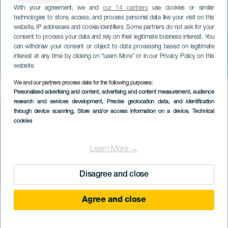
With your agreement, we and
our 14 partners
use cookies or similar
technologies to store, access, and process personal data like your visit on this
website, IP addresses and cookie identifiers. Some partners do not ask for your
consent to process your data and rely on their legitimate business interest. You
TENERIFE
can withdraw your consent or object to data processing based on legitimate
Mezinárodní festival La
interest at any time by clicking on “Learn More” or in our Privacy Policy on this
Orotava Cittaslow
website.
We and our partners process data for the following purposes:
Imagen
Personalised advertising and content, advertising and content measurement, audience
Listado
research and services development
, Precise geolocation data, and identification
through device scanning
, Store and/or access information on a device
, Technical
cookies
Learn More →
Disagree and close
Agree and close
PROBĚHLÉ AKCE