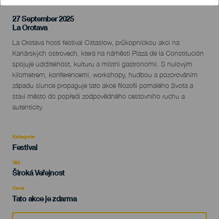
27 September 2025
Localidad
La Orotava
Descripción
La Orotava hostí festival Cittaslow, průkopnickou akci na
del
Kanárských ostrovech, která na náměstí Plaza de la Constitución
evento
spojuje udržitelnost, kulturu a místní gastronomii. S nulovým
kilometrem, konferencemi, workshopy, hudbou a pozorováním
západu slunce propaguje tato akce filozofii pomalého života a
staví město do popředí zodpovědného cestovního ruchu a
autenticity.
Kategorie
Categoría
Festival
del
evento
Věk
Edad
Široká Veřejnost
Recomendada
Cena
Tato akce je zdarma