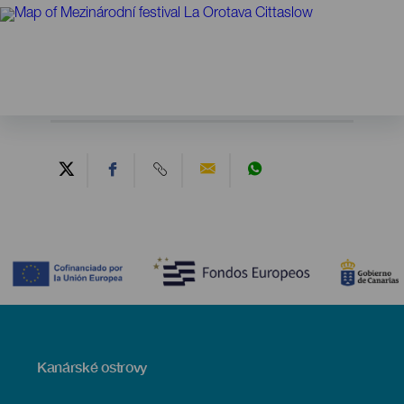
Contenido
Menú
Kanárské ostrovy
Footer